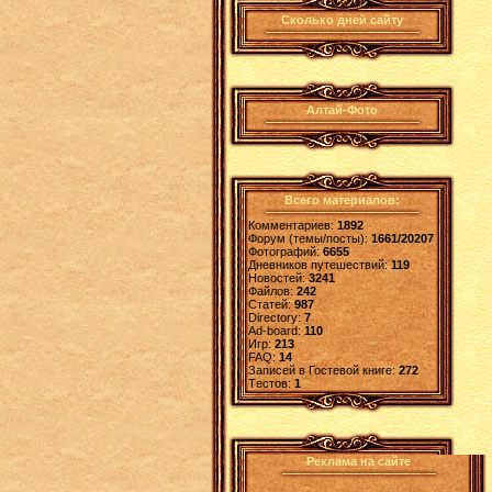
Сколько дней сайту
Алтай-Фото
Всего материалов:
Комментариев:
1892
Форум (темы/посты):
1661/20207
Фотографий:
6655
Дневников путешествий:
119
Новостей:
3241
Файлов:
242
Статей:
987
Directory:
7
Ad-board:
110
Игр:
213
FAQ:
14
Записей в Гостевой книге:
272
Tестов:
1
Реклама на сайте