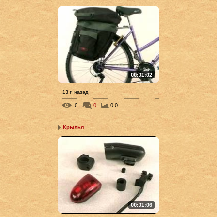
00:01:02
13 г. назад
0
0
0.0
Крылья
00:01:06