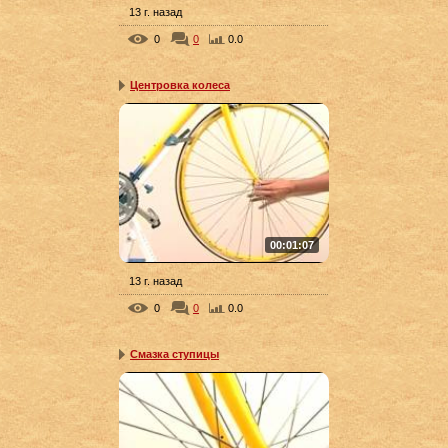
13 г. назад
0
0
0.0
Центровка колеса
00:01:07
13 г. назад
0
0
0.0
Смазка ступицы