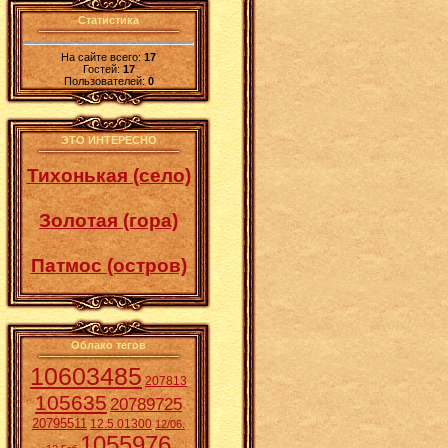
Статистика
На сайте всего:
17
Гостей:
17
Пользователей:
0
ЭТО ИНТЕРЕСНО
Тихонькая (село)
Золотая (гора)
Патмос (остров)
Облако тегов
10603485
207813
105635
20789725
20795511
12.5.01300
12/06.
1055976