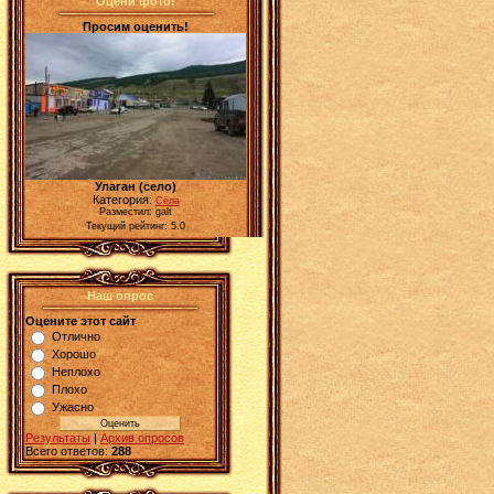
Оцени фото!
Просим оценить!
Улаган (село)
Категория:
Сёла
Разместил: galt
Текущий рейтинг: 5.0
Наш опрос
Оцените этот сайт
Отлично
Хорошо
Неплохо
Плохо
Ужасно
Результаты
|
Архив опросов
Всего ответов:
288