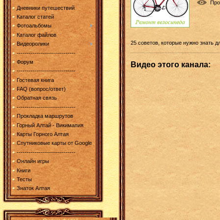
Про
Дневники путешествий
Каталог статей
Фотоальбомы
Каталог файлов
25 советов, которые нужно знать 
Видеоролики
------------------------------
Форум
Видео этого канала
:
------------------------------
Гостевая книга
FAQ (вопрос/ответ)
Обратная связь
------------------------------
Прокладка маршрутов
Горный Алтай - Викимапия
Карты Горного Алтая
Спутниковые карты от Google
------------------------------
Онлайн игры
Книги
Тесты
Знаток Алтая