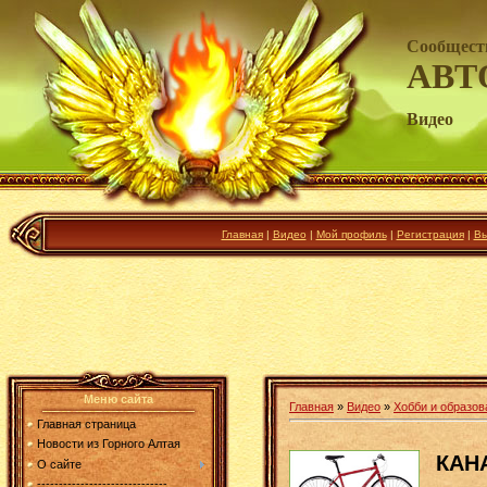
Сообщест
АВТ
Видео
Главная
|
Видео
|
Мой профиль
|
Регистрация
|
Вы
Меню сайта
Главная
»
Видео
»
Хобби и образов
Главная страница
Новости из Горного Алтая
КАН
О сайте
------------------------------