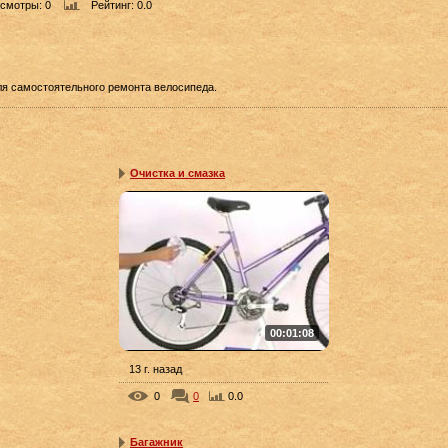
смотры
: 0
Рейтинг
: 0.0
для самостоятельного ремонта велосипеда.
Очистка и смазка
00:01:08
13 г. назад
0
0
0.0
Багажник