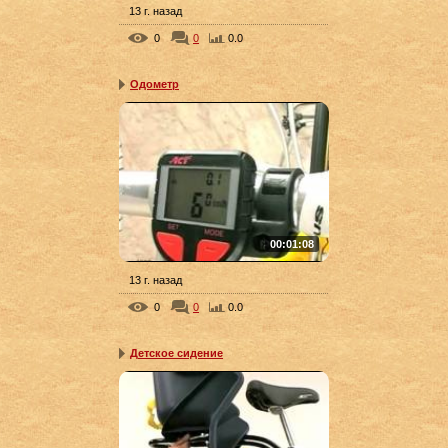
13 г. назад
0
0
0.0
Одометр
00:01:08
13 г. назад
0
0
0.0
Детское сидение