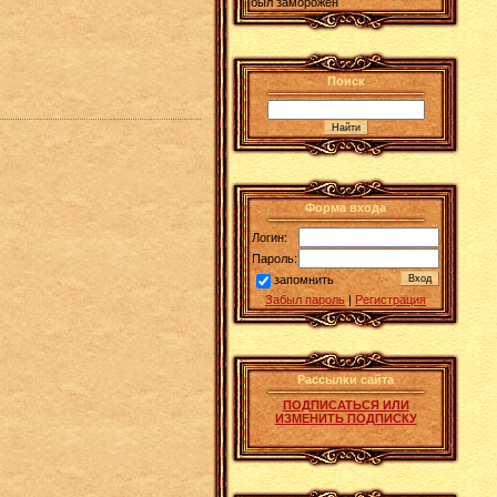
был заморожен
Поиск
Форма входа
Логин:
Пароль:
запомнить
Забыл пароль
|
Регистрация
Рассылки сайта
ПОДПИСАТЬСЯ ИЛИ
ИЗМЕНИТЬ ПОДПИСКУ