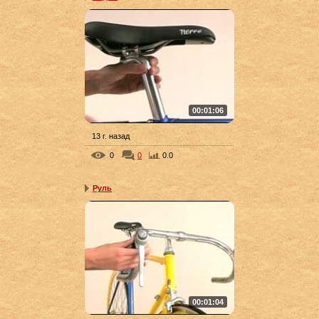
00:01:06
13 г. назад
0
0
0.0
Руль
00:01:04