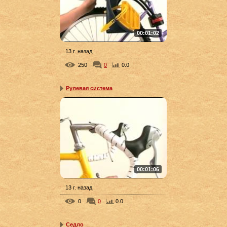
00:01:02
13 г. назад
250
0
0.0
Рулевая система
00:01:06
13 г. назад
0
0
0.0
Седло