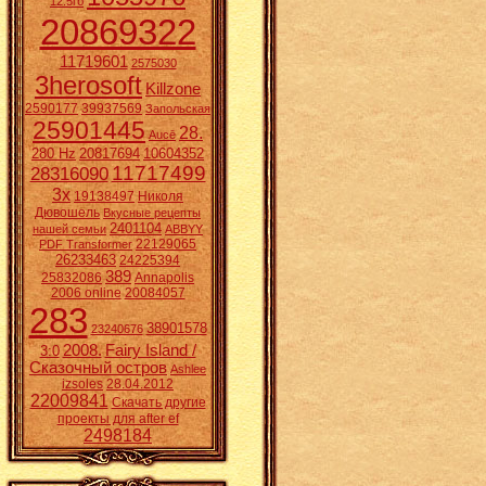
12.5гб
20869322
11719601
2575030
3herosoft
Killzone
2590177
39937569
Запольская
25901445
28.
Aucē
280 Hz
20817694
10604352
11717499
28316090
3x
19138497
Николя
Дювошель
Вкусные рецепты
2401104
нашей семьи
ABBYY
22129065
PDF Transformer
26233463
24225394
389
25832086
Annapolis
2006 online
20084057
283
38901578
23240676
2008.
Fairy Island /
3:0
Сказочный остров
Ashlee
izsoles
28.04.2012
22009841
Скачать другие
проекты для after ef
2498184