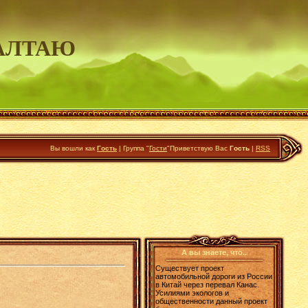
АЛТАЮ
Вы вошли как
Гость
|
Группа
"
Гости
"
Приветствую Вас
Гость
|
RSS
А вы знаете, что..
Существует проект
автомобильной дороги из России
в Китай через перевал Канас.
Усилиями экологов и
общественности данный проект