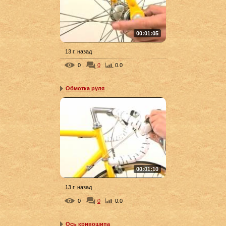
00:01:05
13 г. назад
0
0
0.0
Обмотка руля
00:01:10
13 г. назад
0
0
0.0
Ось кривошипа