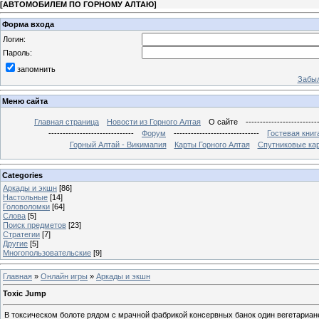
[
АВТОМОБИЛЕМ ПО ГОРНОМУ АЛТАЮ
]
Форма входа
Логин:
Пароль:
запомнить
Забыл
Меню сайта
Главная страница
Новости из Горного Алтая
О сайте
-------------------------
------------------------------
Форум
------------------------------
Гостевая книг
Горный Алтай - Викимапия
Карты Горного Алтая
Спутниковые кар
Categories
Аркады и экшн
[86]
Настольные
[14]
Головоломки
[64]
Слова
[5]
Поиск предметов
[23]
Стратегии
[7]
Другие
[5]
Многопользовательские
[9]
Главная
»
Онлайн игры
»
Аркады и экшн
Toxic Jump
В токсическом болоте рядом с мрачной фабрикой консервных банок один вегетариан