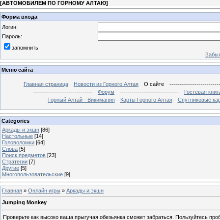
[
АВТОМОБИЛЕМ ПО ГОРНОМУ АЛТАЮ
]
Форма входа
Логин:
Пароль:
запомнить
Забыл
Меню сайта
Главная страница
Новости из Горного Алтая
О сайте
-------------------------
------------------------------
Форум
------------------------------
Гостевая книг
Горный Алтай - Викимапия
Карты Горного Алтая
Спутниковые кар
Categories
Аркады и экшн
[86]
Настольные
[14]
Головоломки
[64]
Слова
[5]
Поиск предметов
[23]
Стратегии
[7]
Другие
[5]
Многопользовательские
[9]
Главная
»
Онлайн игры
»
Аркады и экшн
Jumping Monkey
Проверьте как высоко ваша прыгучая обезьянка сможет забраться. Пользуйтесь про