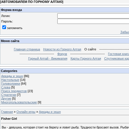
[
АВТОМОБИЛЕМ ПО ГОРНОМУ АЛТАЮ
]
Форма входа
Логин:
Пароль:
запомнить
Забыл
Меню сайта
Главная страница
Новости из Горного Алтая
О сайте
-------------------------
------------------------------
Форум
------------------------------
Гостевая книг
Горный Алтай - Викимапия
Карты Горного Алтая
Спутниковые кар
Categories
Аркады и экшн
[86]
Настольные
[14]
Головоломки
[64]
Слова
[5]
Поиск предметов
[23]
Стратегии
[7]
Другие
[5]
Многопользовательские
[9]
Главная
»
Онлайн игры
»
Аркады и экшн
Fisher Girl
Вы - девушка, которая стоит на берегу и ловит рыбу. Трудности бросают вызов. Рыб