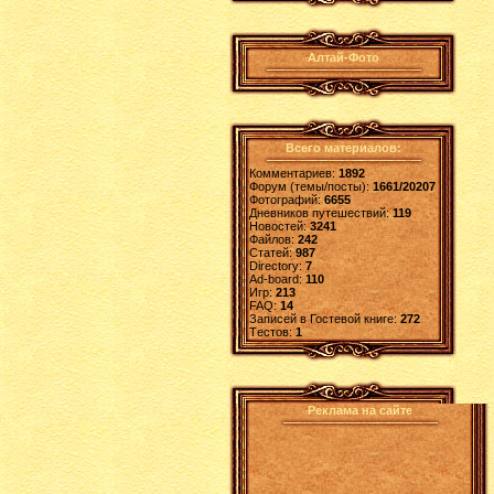
Алтай-Фото
Всего материалов:
Комментариев:
1892
Форум (темы/посты):
1661/20207
Фотографий:
6655
Дневников путешествий:
119
Новостей:
3241
Файлов:
242
Статей:
987
Directory:
7
Ad-board:
110
Игр:
213
FAQ:
14
Записей в Гостевой книге:
272
Tестов:
1
Реклама на сайте