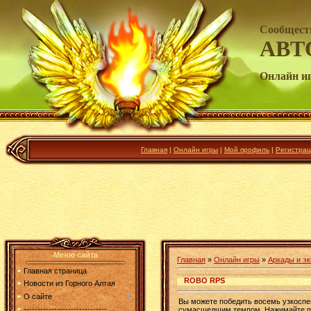
Сообщест
АВТ
Онлайн и
Главная
|
Онлайн игры
|
Мой профиль
|
Регистрац
Меню сайта
Главная
»
Онлайн игры
»
Аркады и э
Главная страница
ROBO RPS
Новости из Горного Алтая
О сайте
Вы можете победить восемь узкоспе
------------------------------
сумасшедшим темпом. Нажимайте про