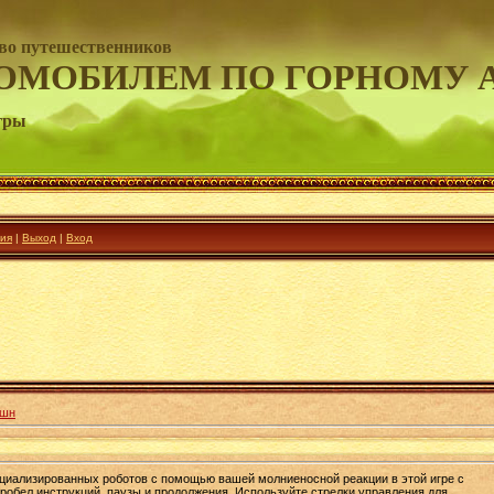
во путешественников
ОМОБИЛЕМ ПО ГОРНОМУ 
гры
ия
|
Выход
|
Вход
кшн
циализированных роботов с помощью вашей молниеносной реакции в этой игре с
бел инструкций, паузы и продолжения. Используйте стрелки управления для