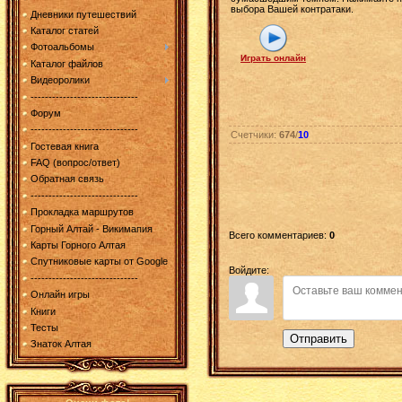
выбора Вашей контратаки.
Дневники путешествий
Каталог статей
Фотоальбомы
Играть онлайн
Каталог файлов
Видеоролики
------------------------------
Форум
------------------------------
Счетчики
:
674
/
10
Гостевая книга
FAQ (вопрос/ответ)
Обратная связь
------------------------------
Прокладка маршрутов
Горный Алтай - Викимапия
Всего комментариев
:
0
Карты Горного Алтая
Спутниковые карты от Google
Войдите:
------------------------------
Онлайн игры
Книги
Тесты
Отправить
Знаток Алтая