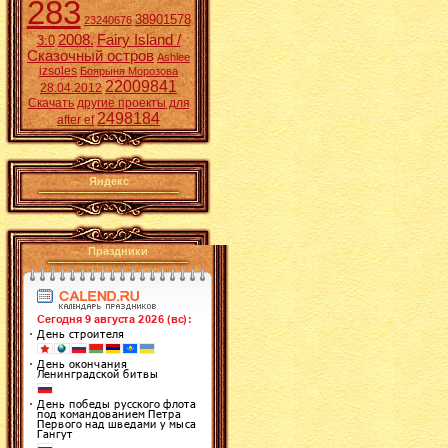
283
38901578
23240676
2008.
Fairy Island /
3:0
Сказочный остров
Ashlee
izsoles
Боярыня Морозова
22009841
28.04.2012
Скачать другие проекты для
2498184
after ef
Яндекс
Праздники