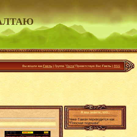
АЛТАЮ
Вы вошли как
Гость
|
Группа
"
Гости
"
Приветствую Вас
Гость
|
RSS
А вы знаете, что..
Чике-Таман переводится как
"Плоская подошва"