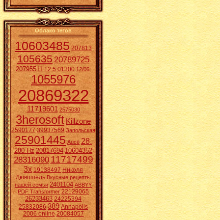
Облако тегов
10603485
207813
105635
20789725
20795511
12.5.01300
12/06.
1055976
20869322
11719601
2575030
3herosoft
Killzone
2590177
39937569
Запольская
25901445
28.
Aucē
280 Hz
20817694
10604352
11717499
28316090
3x
19138497
Николя
Дювошель
Вкусные рецепты
2401104
нашей семьи
ABBYY
22129065
PDF Transformer
26233463
24225394
389
25832086
Annapolis
2006 online
20084057