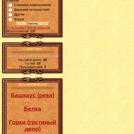
ответов
Страница видеороликов
Дневники путешествий
Другое
Форум
Результаты
|
Архив опросов
Всего ответов:
137
Статистика
На сайте всего:
10
Гостей:
10
Пользователей:
0
ЭТО ИНТЕРЕСНО
Башкаус (река)
Белка
Горки (гостиный
двор)