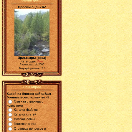
Оцени фото!
Просим оценить!
Ярлыамры (река)
Категория:
Реки
Разместил: vic2000
Текущий рейтинг: 3.0
Наш опрос
Какой из блоков сайта Вам
больше всего нравиться?
Главная страница с
новостями
Каталог файлов
Каталог статей
Фотоальбомы
Гостевая книга
Страница вопросов и