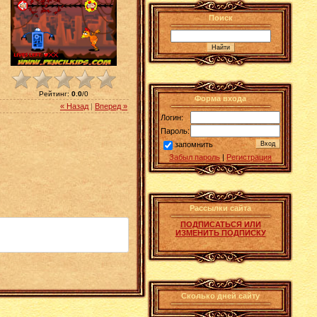
Поиск
Рейтинг
:
0.0
/
0
Форма входа
« Назад
|
Вперед »
Логин:
Пароль:
запомнить
Забыл пароль
|
Регистрация
Рассылки сайта
ПОДПИСАТЬСЯ ИЛИ
ИЗМЕНИТЬ ПОДПИСКУ
Сколько дней сайту