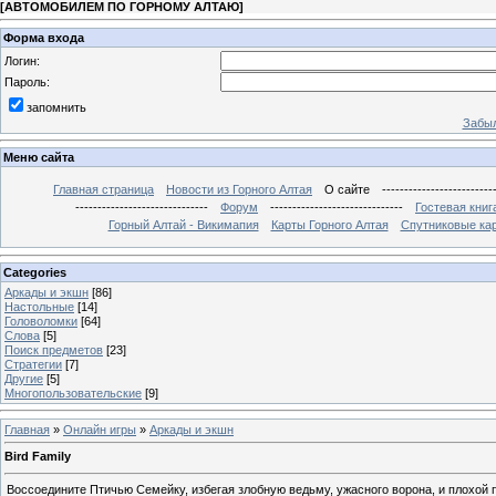
[
АВТОМОБИЛЕМ ПО ГОРНОМУ АЛТАЮ
]
Форма входа
Логин:
Пароль:
запомнить
Забыл
Меню сайта
Главная страница
Новости из Горного Алтая
О сайте
-------------------------
------------------------------
Форум
------------------------------
Гостевая книг
Горный Алтай - Викимапия
Карты Горного Алтая
Спутниковые кар
Categories
Аркады и экшн
[86]
Настольные
[14]
Головоломки
[64]
Слова
[5]
Поиск предметов
[23]
Стратегии
[7]
Другие
[5]
Многопользовательские
[9]
Главная
»
Онлайн игры
»
Аркады и экшн
Bird Family
Воссоедините Птичью Семейку, избегая злобную ведьму, ужасного ворона, и плохой 