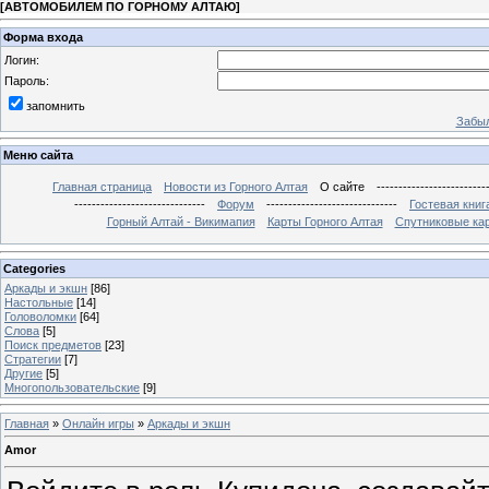
[
АВТОМОБИЛЕМ ПО ГОРНОМУ АЛТАЮ
]
Форма входа
Логин:
Пароль:
запомнить
Забыл
Меню сайта
Главная страница
Новости из Горного Алтая
О сайте
-------------------------
------------------------------
Форум
------------------------------
Гостевая книг
Горный Алтай - Викимапия
Карты Горного Алтая
Спутниковые кар
Categories
Аркады и экшн
[86]
Настольные
[14]
Головоломки
[64]
Слова
[5]
Поиск предметов
[23]
Стратегии
[7]
Другие
[5]
Многопользовательские
[9]
Главная
»
Онлайн игры
»
Аркады и экшн
Amor