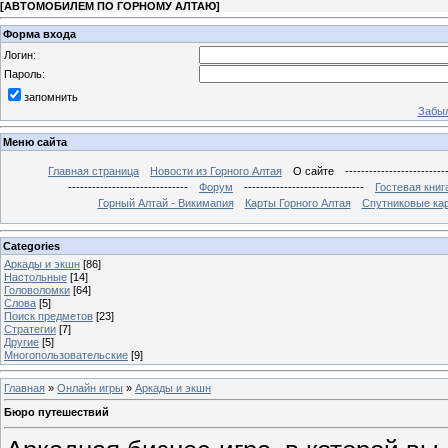
[
АВТОМОБИЛЕМ ПО ГОРНОМУ АЛТАЮ
]
Форма входа
Логин:
Пароль:
запомнить
Забыл
Меню сайта
Главная страница
Новости из Горного Алтая
О сайте
-------------------------
------------------------------
Форум
------------------------------
Гостевая книг
Горный Алтай - Викимапия
Карты Горного Алтая
Спутниковые кар
Categories
Аркады и экшн
[86]
Настольные
[14]
Головоломки
[64]
Слова
[5]
Поиск предметов
[23]
Стратегии
[7]
Другие
[5]
Многопользовательские
[9]
Главная
»
Онлайн игры
»
Аркады и экшн
Бюро путешествий