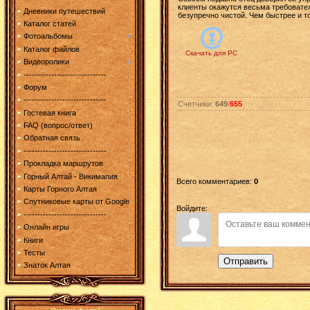
клиенты окажутся весьма требовате
Дневники путешествий
безупречно чистой. Чем быстрее и т
Каталог статей
Фотоальбомы
Каталог файлов
Скачать для
PC
Видеоролики
------------------------------
Форум
------------------------------
Счетчики
:
649
/
655
Гостевая книга
FAQ (вопрос/ответ)
Обратная связь
------------------------------
Прокладка маршрутов
Горный Алтай - Викимапия
Всего комментариев
:
0
Карты Горного Алтая
Спутниковые карты от Google
Войдите:
------------------------------
Онлайн игры
Книги
Тесты
Отправить
Знаток Алтая