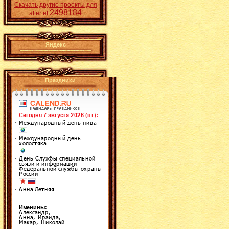
Скачать другие проекты для
2498184
after ef
Яндекс
Праздники