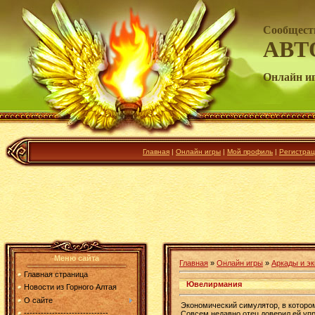
Сообщест
АВТ
Онлайн и
Главная
|
Онлайн игры
|
Мой профиль
|
Регистрац
Меню сайта
Главная
»
Онлайн игры
»
Аркады и э
Главная страница
Ювелирмания
Новости из Горного Алтая
О сайте
Экономический симулятор, в которо
------------------------------
Совсем недавно отец доверил ей уп