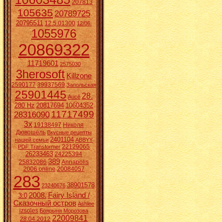
207813
105635
20789725
20795511
12.5.01300
12/06.
1055976
20869322
11719601
2575030
3herosoft
Killzone
2590177
39937569
Запольская
25901445
28.
Aucē
280 Hz
20817694
10604352
11717499
28316090
3x
19138497
Николя
Дювошель
Вкусные рецепты
2401104
нашей семьи
ABBYY
22129065
PDF Transformer
26233463
24225394
389
25832086
Annapolis
2006 online
20084057
283
38901578
23240676
2008.
Fairy Island /
3:0
Сказочный остров
Ashlee
izsoles
Боярыня Морозова
22009841
28.04.2012