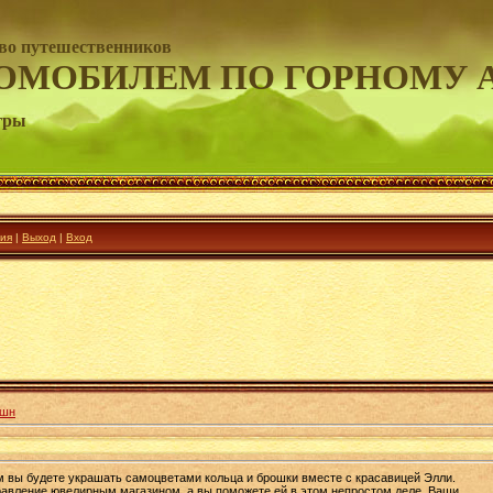
во путешественников
ОМОБИЛЕМ ПО ГОРНОМУ 
гры
ия
|
Выход
|
Вход
кшн
м вы будете украшать самоцветами кольца и брошки вместе с красавицей Элли.
равление ювелирным магазином, а вы поможете ей в этом непростом деле. Ваши