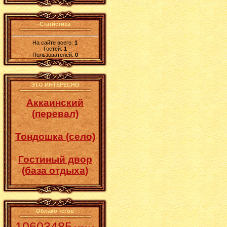
Статистика
На сайте всего:
1
Гостей:
1
Пользователей:
0
ЭТО ИНТЕРЕСНО
Аккаинский
(перевал)
Тондошка (село)
Гостиный двор
(база отдыха)
Облако тегов
10603485