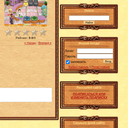
Поиск
Рейтинг
:
0.0
/
0
« Назад
|
Вперед »
Форма входа
Логин:
Пароль:
запомнить
Забыл пароль
|
Регистрация
Рассылки сайта
ПОДПИСАТЬСЯ ИЛИ
ИЗМЕНИТЬ ПОДПИСКУ
Сколько дней сайту