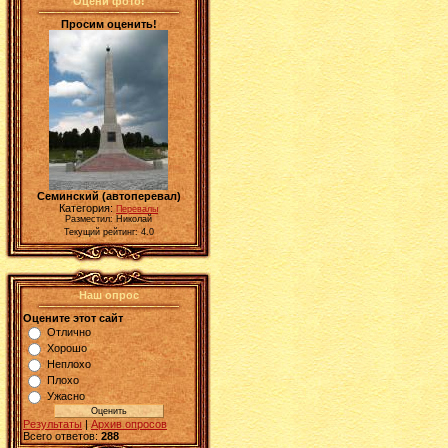
Оцени фото!
Просим оценить!
Семинский (автоперевал)
Категория:
Перевалы
Разместил: Николай
Текущий рейтинг: 4.0
Наш опрос
Оцените этот сайт
Отлично
Хорошо
Неплохо
Плохо
Ужасно
Результаты
|
Архив опросов
Всего ответов:
288