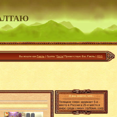
АЛТАЮ
Вы вошли как
Гость
|
Группа
"
Гости
"
Приветствую Вас
Гость
|
RSS
А вы знаете, что..
Телецкое озеро занимает 5-е
место в России и 25-е место в
мире среди самых глубоких озер