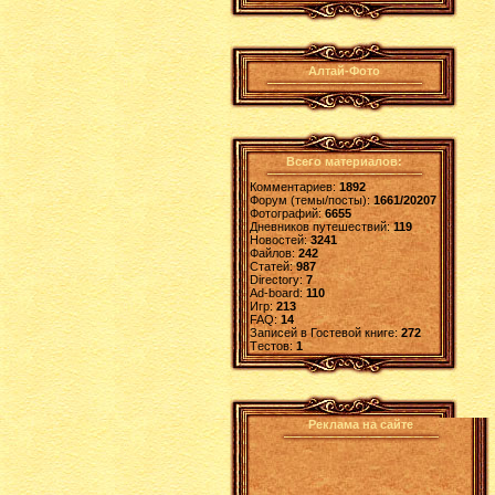
Алтай-Фото
Всего материалов:
Комментариев:
1892
Форум (темы/посты):
1661/20207
Фотографий:
6655
Дневников путешествий:
119
Новостей:
3241
Файлов:
242
Статей:
987
Directory:
7
Ad-board:
110
Игр:
213
FAQ:
14
Записей в Гостевой книге:
272
Tестов:
1
Реклама на сайте