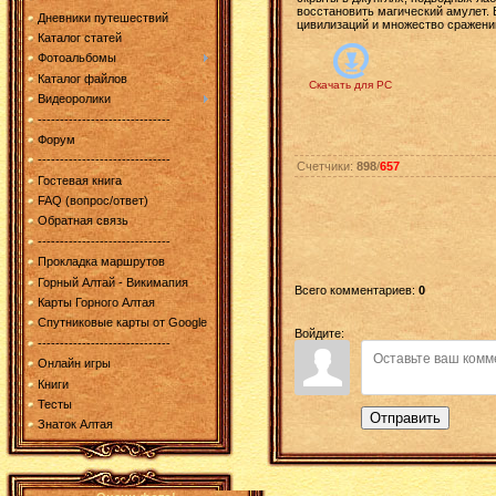
восстановить магический амулет.
Дневники путешествий
цивилизаций и множество сражени
Каталог статей
Фотоальбомы
Каталог файлов
Скачать для
PC
Видеоролики
------------------------------
Форум
------------------------------
Счетчики
:
898
/
657
Гостевая книга
FAQ (вопрос/ответ)
Обратная связь
------------------------------
Прокладка маршрутов
Горный Алтай - Викимапия
Всего комментариев
:
0
Карты Горного Алтая
Спутниковые карты от Google
Войдите:
------------------------------
Онлайн игры
Книги
Тесты
Отправить
Знаток Алтая