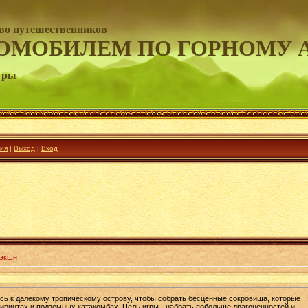
во путешественников
ОМОБИЛЕМ ПО ГОРНОМУ 
гры
ия
|
Выход
|
Вход
 экшн
есь к далекому тропическому острову, чтобы собрать бесценные сокровища, которые
иринтах и подземных катакомбах. Цель игры - набрать побольше драгоценностей и