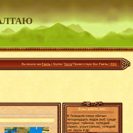
АЛТАЮ
Вы вошли как
Гость
|
Группа
"
Гости
"
Приветствую Вас
Гость
|
RSS
А вы знаете, что..
В Телецком озере обитает
четырнадцать видов рыб, среди
которых: таймень, телецкий
хариус, ускуч (ленок), телецкий
сиг, окунь и др.