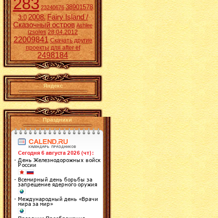
283
38901578
23240676
2008.
Fairy Island /
3:0
Сказочный остров
Ashlee
izsoles
28.04.2012
22009841
Скачать другие
проекты для after ef
2498184
Яндекс
Праздники