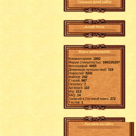
Сколько дней сайту
Алтай-Фото
Всего материалов:
Комментариев:
1892
Форум (темы/посты):
1661/20207
Фотографий:
6655
Дневников путешествий:
119
Новостей:
3241
Файлов:
242
Статей:
987
Directory:
7
Ad-board:
110
Игр:
213
FAQ:
14
Записей в Гостевой книге:
272
Tестов:
1
Реклама на сайте