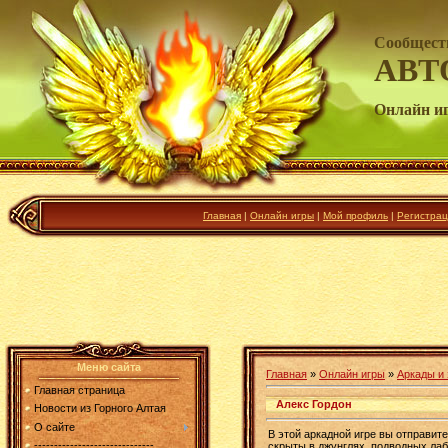
Сообщест
АВТ
Онлайн и
Главная
|
Онлайн игры
|
Мой профиль
|
Регистрац
Меню сайта
Главная
»
Онлайн игры
»
Аркады и
Главная страница
Алекс Гордон
Новости из Горного Алтая
О сайте
В этой аркадной игре вы отправит
------------------------------
скрыты в джунглях, подводных лаб