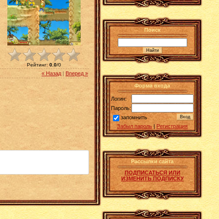
Поиск
Рейтинг
:
0.0
/
0
« Назад
|
Вперед »
Форма входа
Логин:
Пароль:
запомнить
Забыл пароль
|
Регистрация
Рассылки сайта
ПОДПИСАТЬСЯ ИЛИ
ИЗМЕНИТЬ ПОДПИСКУ