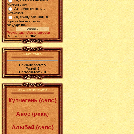
Да, в Казахстанском и
Монгольском
Да, в Монгольском и
Китайском
Да, я хочу побывать в
Горном Алтае во всех
государствах
Результаты
|
Архив опросов
Всего ответов:
367
Статистика
На сайте всего:
5
Гостей:
5
Пользователей:
0
ЭТО ИНТЕРЕСНО
Купчегень (село)
Анос (река)
Алыбай (село)