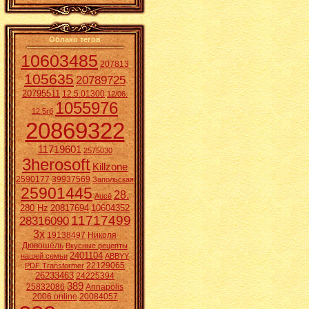
Облако тегов
10603485
207813
105635
20789725
20795511
12.5.01300
12/06.
1055976
12.5гб
20869322
11719601
2575030
3herosoft
Killzone
2590177
39937569
Запольская
25901445
28.
Aucē
280 Hz
20817694
10604352
11717499
28316090
3x
19138497
Николя
Дювошель
Вкусные рецепты
2401104
нашей семьи
ABBYY
22129065
PDF Transformer
26233463
24225394
389
25832086
Annapolis
2006 online
20084057