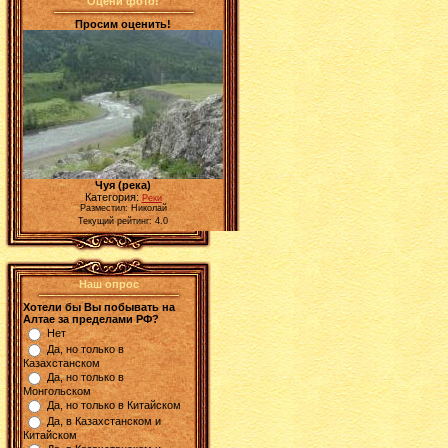
Оцени фото!
Просим оценить!
Чуя (река)
Категория:
Реки
Разместил: Николай
Текущий рейтинг: 4.0
Наш опрос
Хотели бы Вы побывать на
Алтае за пределами РФ?
Нет
Да, но только в
Казахстанском
Да, но только в
Монгольском
Да, но только в Китайском
Да, в Казахстанском и
Китайском