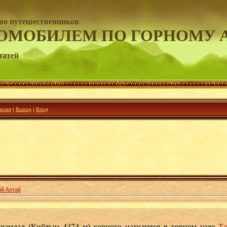
во путешественников
ОМОБИЛЕМ ПО ГОРНОМУ 
татей
ация
|
Выход
|
Вход
ий Алтай
рамдал (Кийтын 4374 м) горного находится в горном узле
Та