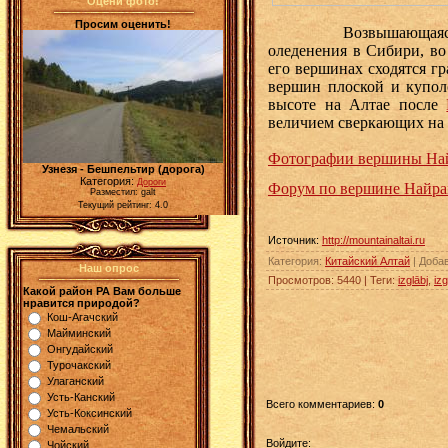
Оцени фото!
Просим оценить!
Возвышающаяс
оледенения в Сибири, во
его вершинах сходятся г
вершин плоской и купол
высоте на Алтае после
величием сверкающих на 
Фотографии вершины На
Узнезя - Бешпельтир (дорога)
Категория:
Дороги
Форум по вершине Найра
Разместил: galt
Текущий рейтинг: 4.0
Источник
:
http://mountainaltai.ru
Категория
:
Китайский Алтай
|
Доба
Наш опрос
Просмотров
:
5440
|
Теги
:
izglābj
,
izg
Какой район РА Вам больше
нравится природой?
Кош-Агачский
Майминский
Онгудайский
Турочакский
Улаганский
Усть-Канский
Всего комментариев
:
0
Усть-Коксинский
Чемальский
Войдите:
Чойский