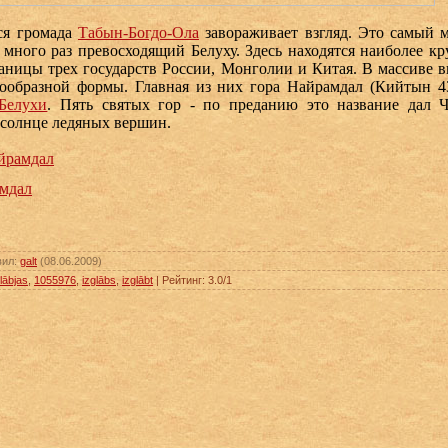
я громада
Табын-Богдо-Ола
завораживает взгляд. Это самый
 много раз превосходящий Белуху. Здесь находятся наиболее к
раницы трех государств России, Монголии и Китая. В массиве 
ообразной формы. Главная из них гора Найрамдал (Кийтын 43
Белухи
. Пять святых гор - по преданию это название дал 
солнце ледяных вершин.
йрамдал
мдал
вил
:
galt
(08.06.2009)
lābjas
,
1055976
,
izglābs
,
izglābt
|
Рейтинг
:
3.0
/
1