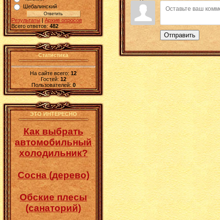
Шебалинский
Результаты
|
Архив опросов
Всего ответов:
482
Отправить
Статистика
На сайте всего:
12
Гостей:
12
Пользователей:
0
ЭТО ИНТЕРЕСНО
Как выбрать
автомобильный
холодильник?
Сосна (дерево)
Обские плесы
(санаторий)