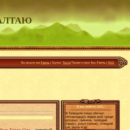
АЛТАЮ
Вы вошли как
Гость
|
Группа
"
Гости
"
Приветствую Вас
Гость
|
RSS
А вы знаете, что..
В Телецком озере обитает
четырнадцать видов рыб, среди
которых: таймень, телецкий
хариус, ускуч (ленок), телецкий
сиг, окунь и др.
бын-Богдо-Ола
,
который