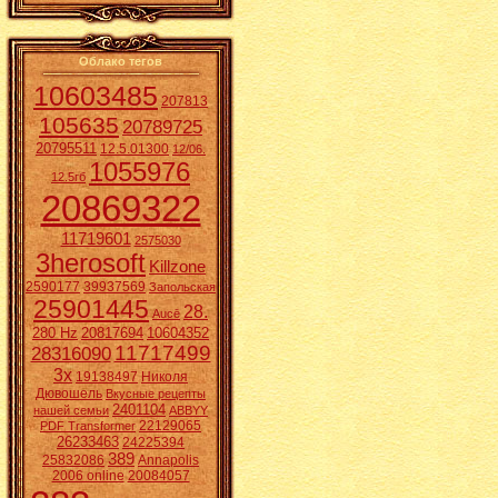
Облако тегов
10603485
207813
105635
20789725
20795511
12.5.01300
12/06.
1055976
12.5гб
20869322
11719601
2575030
3herosoft
Killzone
2590177
39937569
Запольская
25901445
28.
Aucē
280 Hz
20817694
10604352
11717499
28316090
3x
19138497
Николя
Дювошель
Вкусные рецепты
2401104
нашей семьи
ABBYY
22129065
PDF Transformer
26233463
24225394
389
25832086
Annapolis
2006 online
20084057