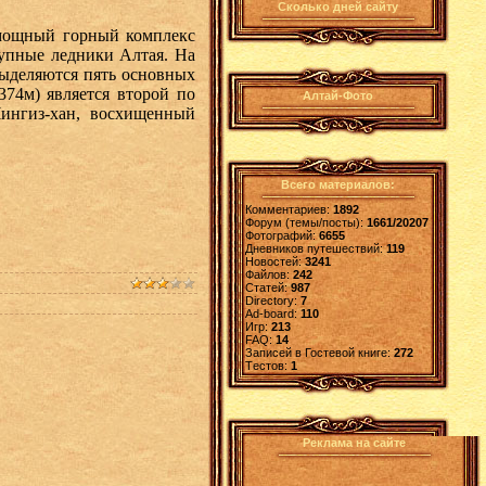
Сколько дней сайту
 мощный горный комплекс
рупные ледники Алтая. На
выделяются пять основных
74м) является второй по
Алтай-Фото
Чингиз-хан, восхищенный
Всего материалов:
Комментариев:
1892
Форум (темы/посты):
1661/20207
Фотографий:
6655
Дневников путешествий:
119
Новостей:
3241
Файлов:
242
Статей:
987
Directory:
7
Ad-board:
110
Игр:
213
FAQ:
14
Записей в Гостевой книге:
272
Tестов:
1
Реклама на сайте