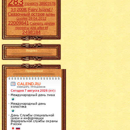
283
38901578
23240676
2008.
Fairy Island /
3:0
Сказочный остров
Ashlee
izsoles
28.04.2012
22009841
Скачать другие
проекты для after ef
2498184
Яндекс
Праздники