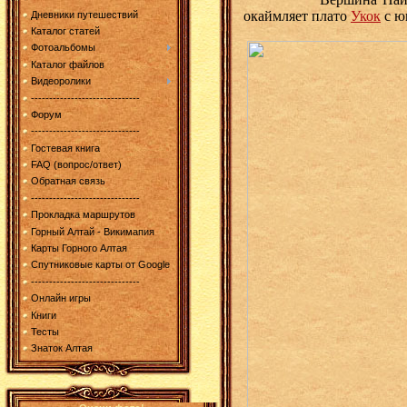
окаймляет плато
Укок
с ю
Дневники путешествий
Каталог статей
Фотоальбомы
Каталог файлов
Видеоролики
------------------------------
Форум
------------------------------
Гостевая книга
FAQ (вопрос/ответ)
Обратная связь
------------------------------
Прокладка маршрутов
Горный Алтай - Викимапия
Карты Горного Алтая
Спутниковые карты от Google
------------------------------
Онлайн игры
Книги
Тесты
Знаток Алтая