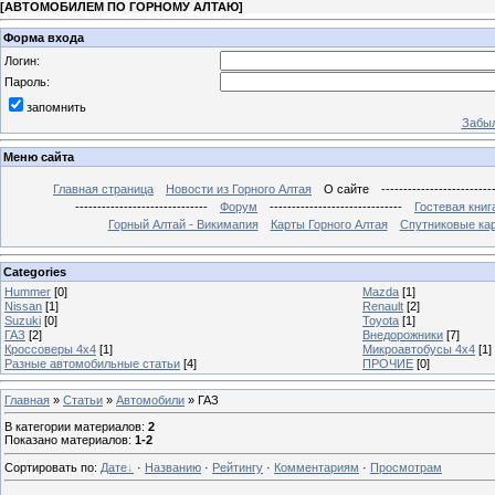
[
АВТОМОБИЛЕМ ПО ГОРНОМУ АЛТАЮ
]
Форма входа
Логин:
Пароль:
запомнить
Забыл
Меню сайта
Главная страница
Новости из Горного Алтая
О сайте
-------------------------
------------------------------
Форум
------------------------------
Гостевая книг
Горный Алтай - Викимапия
Карты Горного Алтая
Спутниковые кар
Categories
Hummer
[0]
Mazda
[1]
Nissan
[1]
Renault
[2]
Suzuki
[0]
Toyota
[1]
ГАЗ
[2]
Внедорожники
[7]
Кроссоверы 4х4
[1]
Микроавтобусы 4х4
[1]
Разные автомобильные статьи
[4]
ПРОЧИЕ
[0]
Главная
»
Статьи
»
Автомобили
» ГАЗ
В категории материалов
:
2
Показано материалов
:
1-2
Сортировать по
:
Дате
·
Названию
·
Рейтингу
·
Комментариям
·
Просмотрам