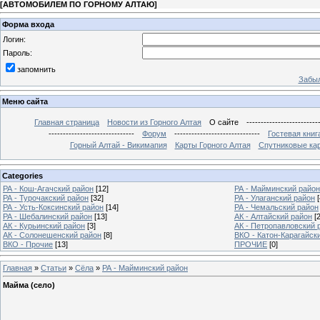
[
АВТОМОБИЛЕМ ПО ГОРНОМУ АЛТАЮ
]
Форма входа
Логин:
Пароль:
запомнить
Забыл
Меню сайта
Главная страница
Новости из Горного Алтая
О сайте
-------------------------
------------------------------
Форум
------------------------------
Гостевая книг
Горный Алтай - Викимапия
Карты Горного Алтая
Спутниковые кар
Categories
РА - Кош-Агачский район
[12]
РА - Майминский район
РА - Турочакский район
[32]
РА - Улаганский район
[
РА - Усть-Коксинский район
[14]
РА - Чемальский район
РА - Шебалинский район
[13]
АК - Алтайский район
[
АК - Курьинский район
[3]
АК - Петропавловский 
АК - Солонешенский район
[8]
ВКО - Катон-Карагайск
ВКО - Прочие
[13]
ПРОЧИЕ
[0]
Главная
»
Статьи
»
Сёла
»
РА - Майминский район
Майма (село)