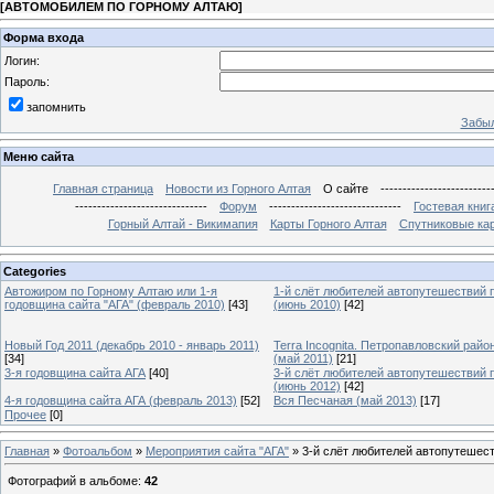
[
АВТОМОБИЛЕМ ПО ГОРНОМУ АЛТАЮ
]
Форма входа
Логин:
Пароль:
запомнить
Забыл
Меню сайта
Главная страница
Новости из Горного Алтая
О сайте
-------------------------
------------------------------
Форум
------------------------------
Гостевая книг
Горный Алтай - Викимапия
Карты Горного Алтая
Спутниковые кар
Categories
Автожиром по Горному Алтаю или 1-я
1-й слёт любителей автопутешествий 
годовщина сайта "АГА" (февраль 2010)
[43]
(июнь 2010)
[42]
Новый Год 2011 (декабрь 2010 - январь 2011)
Terra Incognita. Петропавловский райо
[34]
(май 2011)
[21]
3-я годовщина сайта АГА
[40]
3-й слёт любителей автопутешествий 
(июнь 2012)
[42]
4-я годовщина сайта АГА (февраль 2013)
[52]
Вся Песчаная (май 2013)
[17]
Прочее
[0]
Главная
»
Фотоальбом
»
Мероприятия сайта "АГА"
» 3-й слёт любителей автопутешест
Фотографий в альбоме
:
42