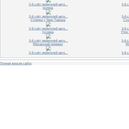
3-й слёт любителей авто...
3-й 
поляна
3-й слёт любителей авто...
3-й 
Стоянка у Чике-Тамана
Сто
3-й слёт любителей авто...
3-й 
тусовка
Утро 
3-й слёт любителей авто...
3-й 
Ябоганский перевал
Я
3-й слёт любителей авто...
3-й 
Полная версия сайта