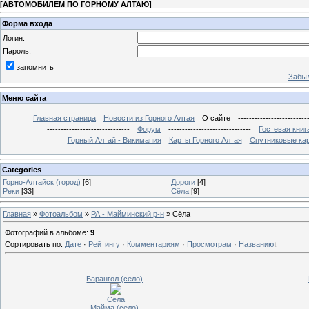
[
АВТОМОБИЛЕМ ПО ГОРНОМУ АЛТАЮ
]
Форма входа
Логин:
Пароль:
запомнить
Забыл
Меню сайта
Главная страница
Новости из Горного Алтая
О сайте
-------------------------
------------------------------
Форум
------------------------------
Гостевая книг
Горный Алтай - Викимапия
Карты Горного Алтая
Спутниковые кар
Categories
Горно-Алтайск (город)
[6]
Дороги
[4]
Реки
[33]
Сёла
[9]
Главная
»
Фотоальбом
»
РА - Майминский р-н
» Сёла
Фотографий в альбоме
:
9
Сортировать по
:
Дате
·
Рейтингу
·
Комментариям
·
Просмотрам
·
Названию
Барангол (село)
Сёла
Майма (село)