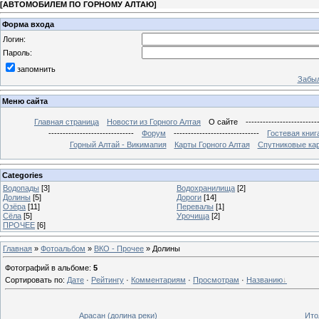
[
АВТОМОБИЛЕМ ПО ГОРНОМУ АЛТАЮ
]
Форма входа
Логин:
Пароль:
запомнить
Забыл
Меню сайта
Главная страница
Новости из Горного Алтая
О сайте
-------------------------
------------------------------
Форум
------------------------------
Гостевая книг
Горный Алтай - Викимапия
Карты Горного Алтая
Спутниковые кар
Categories
Водопады
[3]
Водохранилища
[2]
Долины
[5]
Дороги
[14]
Озёра
[11]
Перевалы
[1]
Сёла
[5]
Урочища
[2]
ПРОЧЕЕ
[6]
Главная
»
Фотоальбом
»
ВКО - Прочее
» Долины
Фотографий в альбоме
:
5
Сортировать по
:
Дате
·
Рейтингу
·
Комментариям
·
Просмотрам
·
Названию
Арасан (долина реки)
Ито