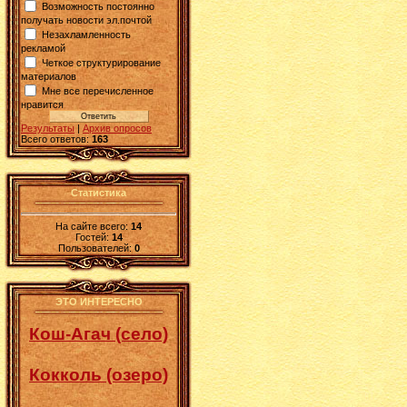
Возможность постоянно
получать новости эл.почтой
Незахламленность
рекламой
Четкое структурирование
материалов
Мне все перечисленное
нравится
Результаты
|
Архив опросов
Всего ответов:
163
Статистика
На сайте всего:
14
Гостей:
14
Пользователей:
0
ЭТО ИНТЕРЕСНО
Кош-Агач (село)
Кокколь (озеро)