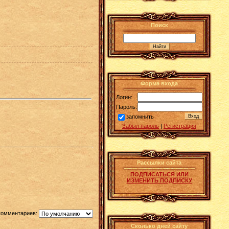
Поиск
Форма входа
Логин:
Пароль:
запомнить
Забыл пароль
|
Регистрация
Рассылки сайта
ПОДПИСАТЬСЯ ИЛИ
ИЗМЕНИТЬ ПОДПИСКУ
комментариев:
Сколько дней сайту