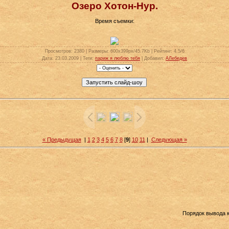
Озеро Хотон-Нур.
Время съемки:
Просмотров
: 2380 |
Размеры
: 600x399px/45.7Kb |
Рейтинг
: 4.5/6
Дата
: 23.03.2009 |
Теги
:
париж я люблю тебя
|
Добавил
:
АЛебедев
« Предыдущая
|
1
2
3
4
5
6
7
8
[
9
]
10
11
|
Следующая »
Порядок вывода 