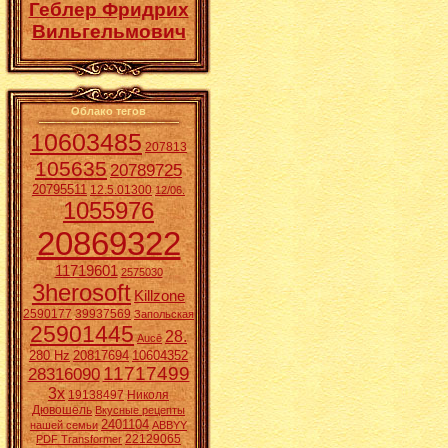
Геблер Фридрих
Вильгельмович
Облако тегов
10603485
207813
105635
20789725
20795511
12.5.01300
12/06.
1055976
20869322
11719601
2575030
3herosoft
Killzone
2590177
39937569
Запольская
25901445
28.
Aucē
280 Hz
20817694
10604352
11717499
28316090
3x
19138497
Николя
Дювошель
Вкусные рецепты
2401104
нашей семьи
ABBYY
22129065
PDF Transformer