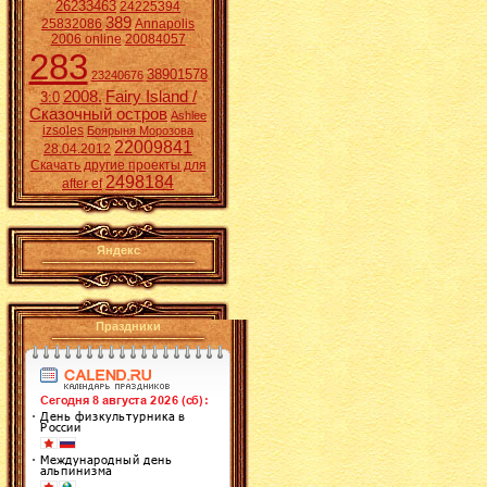
26233463
24225394
389
25832086
Annapolis
2006 online
20084057
283
38901578
23240676
2008.
Fairy Island /
3:0
Сказочный остров
Ashlee
izsoles
Боярыня Морозова
22009841
28.04.2012
Скачать другие проекты для
2498184
after ef
Яндекс
Праздники