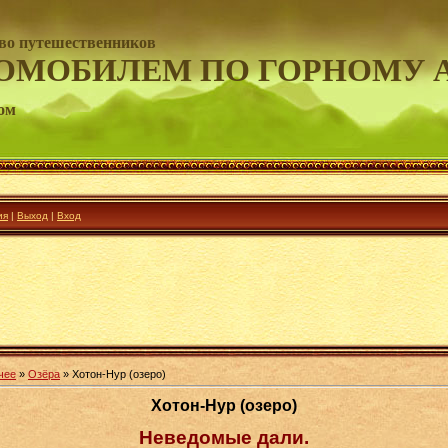
во путешественников
ОМОБИЛЕМ ПО ГОРНОМУ 
ом
ия
|
Выход
|
Вход
чее
»
Озёра
» Хотон-Нур (озеро)
Хотон-Нур (озеро)
Неведомые дали.