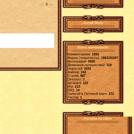
0
Алтай-Фото
Всего материалов:
Комментариев:
1892
Форум (темы/посты):
1661/20207
Фотографий:
6655
Дневников путешествий:
119
Новостей:
3241
Файлов:
242
Статей:
987
Directory:
7
Ad-board:
110
Игр:
213
FAQ:
14
Записей в Гостевой книге:
272
Tестов:
1
Реклама на сайте