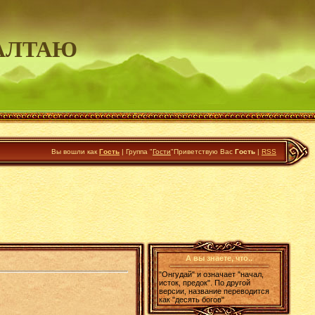
АЛТАЮ
Вы вошли как
Гость
|
Группа
"
Гости
"
Приветствую Вас
Гость
|
RSS
А вы знаете, что..
"Онгудай" и означает "начал,
исток, предок". По другой
версии, название переводится
как "десять богов"