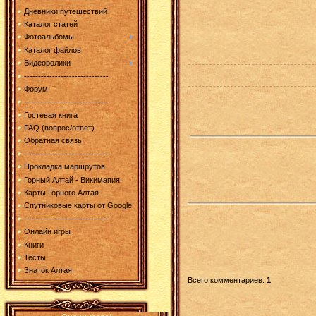
Дневники путешествий
Каталог статей
Фотоальбомы
Каталог файлов
Видеоролики
------------------------------
Форум
------------------------------
Гостевая книга
FAQ (вопрос/ответ)
Обратная связь
------------------------------
Прокладка маршрутов
Горный Алтай - Викимапия
Карты Горного Алтая
Спутниковые карты от Google
------------------------------
Онлайн игры
Книги
Тесты
Знаток Алтая
Всего комментариев
:
1