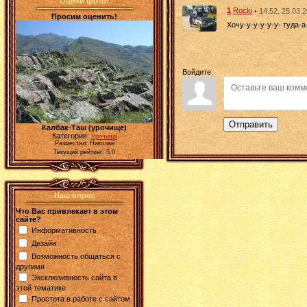
Оцени фото!
1
Rocki
• 14:52, 25.03.
Просим оценить!
Хочу-у-у-у-у-у- туда-а-а-а
Войдите:
Отправить
Калбак-Таш (урочище)
Категория:
Урочища
Разместил: Николай
Текущий рейтинг: 5.0
Наш опрос
Что Вас привлекает в этом
сайте?
Информативность
Дизайн
Возможность общаться с
другими
Эксклюзивность сайта в
этой тематике
Простота в работе с сайтом