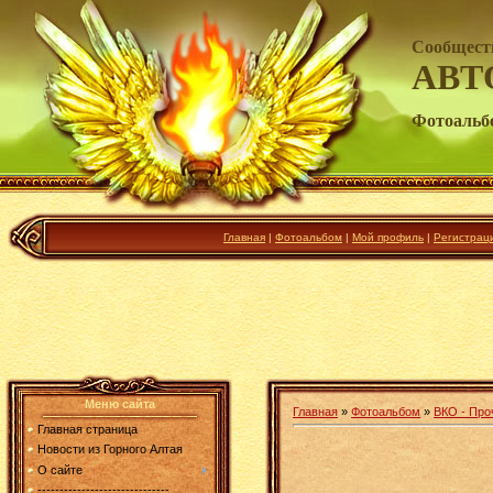
Сообщест
АВТ
Фотоальб
Главная
|
Фотоальбом
|
Мой профиль
|
Регистрац
Меню сайта
Главная
»
Фотоальбом
»
ВКО - Про
Главная страница
Новости из Горного Алтая
О сайте
------------------------------