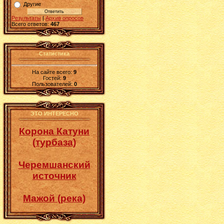
Другие
Результаты
|
Архив опросов
Всего ответов:
467
Статистика
На сайте всего:
9
Гостей:
9
Пользователей:
0
ЭТО ИНТЕРЕСНО
Корона Катуни
(турбаза)
Черемшанский
источник
Мажой (река)