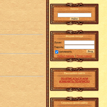
Поиск
Форма входа
Логин:
Пароль:
запомнить
Забыл пароль
|
Регистрация
Рассылки сайта
ПОДПИСАТЬСЯ ИЛИ
ИЗМЕНИТЬ ПОДПИСКУ
Сколько дней сайту