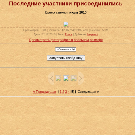
Последние участники присоединились
Время съемки:
июль 2010
Просмотров
: 1361 |
Размеры
: 1200x764px/492.4Kb |
Рейтинг
: 5.0/1
Дата
: 07.12.2010 |
Теги
:
Force
|
Добавил
:
begemot
Просмотреть фотографию в реальном размере
« Предыдущая
|
1
2
3
4
[
5
] |
Следующая »