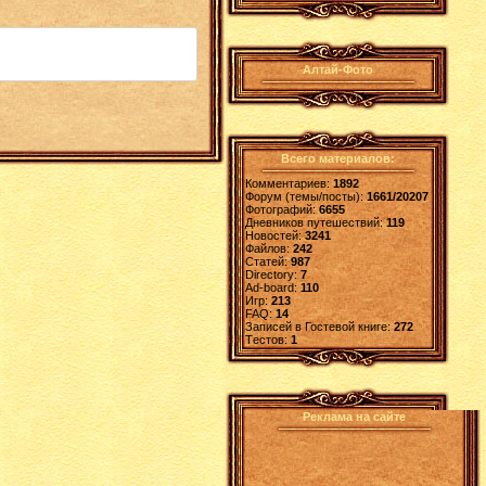
Алтай-Фото
Всего материалов:
Комментариев:
1892
Форум (темы/посты):
1661/20207
Фотографий:
6655
Дневников путешествий:
119
Новостей:
3241
Файлов:
242
Статей:
987
Directory:
7
Ad-board:
110
Игр:
213
FAQ:
14
Записей в Гостевой книге:
272
Tестов:
1
Реклама на сайте