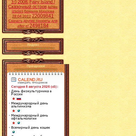
2008.
Fairy Island /
3:0
Сказочный остров
Ashlee
izsoles
Боярыня Морозова
22009841
28.04.2012
Скачать другие проекты для
2498184
after ef
Яндекс
Праздники