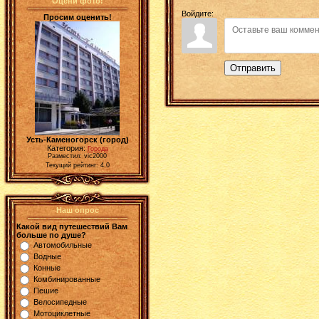
Оцени фото!
Войдите:
Просим оценить!
Отправить
Усть-Каменогорск (город)
Категория:
Города
Разместил: vic2000
Текущий рейтинг: 4.0
Наш опрос
Какой вид путешествий Вам
больше по душе?
Автомобильные
Водные
Конные
Комбинированные
Пешие
Велосипедные
Мотоциклетные