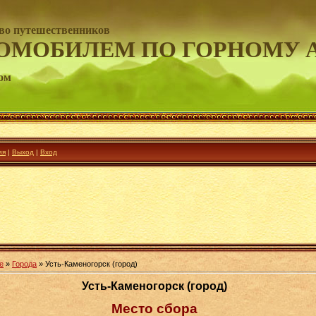
во путешественников
ОМОБИЛЕМ ПО ГОРНОМУ 
ом
ия
|
Выход
|
Вход
е
»
Города
» Усть-Каменогорск (город)
Усть-Каменогорск (город)
Место сбора