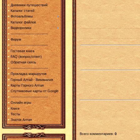
Дневники путешествий
Каталог статей
Фотоальбомы
Каталог файлов
Видеоролики
------------------------------
Форум
------------------------------
Гостевая книга
FAQ (вопрос/ответ)
Обратная связь
------------------------------
Прокладка маршрутов
Горный Алтай - Викимапия
Карты Горного Алтая
Спутниковые карты от Google
------------------------------
Онлайн игры
Книги
Тесты
Знаток Алтая
Всего комментариев
:
0