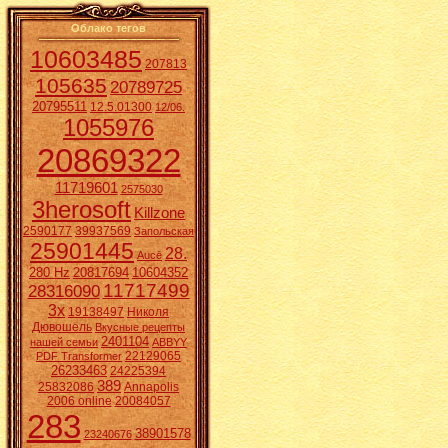
Облако тегов
10603485
207813
105635
20789725
20795511
12.5.01300
12/06.
1055976
20869322
11719601
2575030
3herosoft
Killzone
2590177
39937569
Запольская
25901445
28.
Aucē
280 Hz
20817694
10604352
11717499
28316090
3x
19138497
Николя
Дювошель
Вкусные рецепты
2401104
нашей семьи
ABBYY
22129065
PDF Transformer
26233463
24225394
389
25832086
Annapolis
2006 online
20084057
283
38901578
23240676