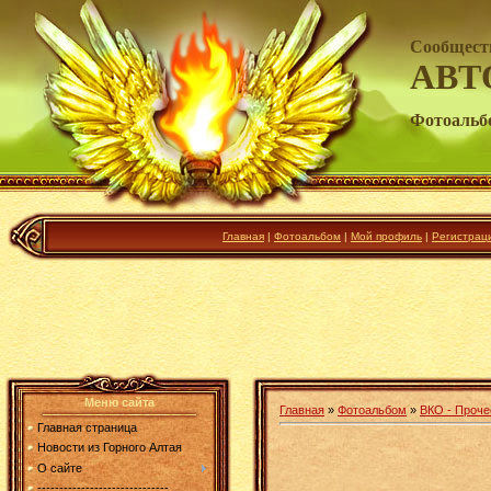
Сообщест
АВТ
Фотоальб
Главная
|
Фотоальбом
|
Мой профиль
|
Регистрац
Меню сайта
Главная
»
Фотоальбом
»
ВКО - Проче
Главная страница
Новости из Горного Алтая
О сайте
------------------------------