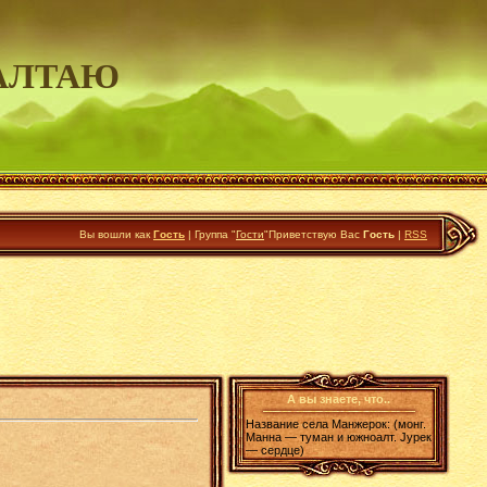
АЛТАЮ
Вы вошли как
Гость
|
Группа
"
Гости
"
Приветствую Вас
Гость
|
RSS
А вы знаете, что..
Название села Манжерок: (монг.
Манна — туман и южноалт. Jурек
— сердце)