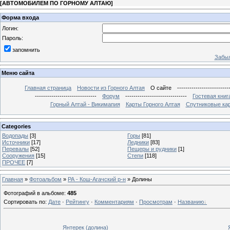
[
АВТОМОБИЛЕМ ПО ГОРНОМУ АЛТАЮ
]
Форма входа
Логин:
Пароль:
запомнить
Забыл
Меню сайта
Главная страница
Новости из Горного Алтая
О сайте
-------------------------
------------------------------
Форум
------------------------------
Гостевая книг
Горный Алтай - Викимапия
Карты Горного Алтая
Спутниковые кар
Categories
Водопады
[3]
Горы
[81]
Источники
[17]
Ледники
[83]
Перевалы
[52]
Пещеры и рудники
[1]
Сооружения
[15]
Степи
[118]
ПРОЧЕЕ
[7]
Главная
»
Фотоальбом
»
РА - Кош-Агачский р-н
» Долины
Фотографий в альбоме
:
485
Сортировать по
:
Дате
·
Рейтингу
·
Комментариям
·
Просмотрам
·
Названию
Янтерек (долина)