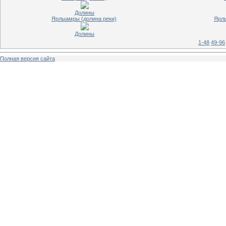
Долины
Ярлыамры (долина реки)
Ярлы
Долины
1-48
49-96
Полная версия сайта