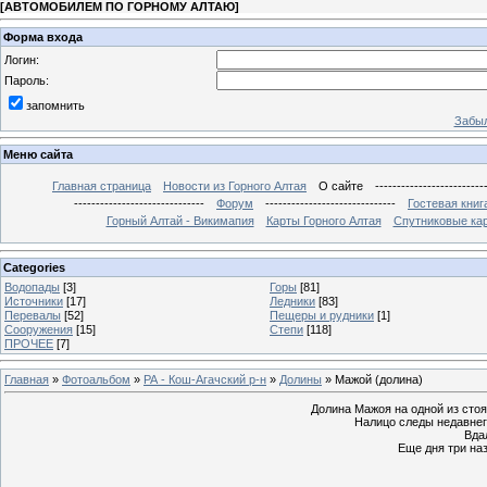
[
АВТОМОБИЛЕМ ПО ГОРНОМУ АЛТАЮ
]
Форма входа
Логин:
Пароль:
запомнить
Забыл
Меню сайта
Главная страница
Новости из Горного Алтая
О сайте
-------------------------
------------------------------
Форум
------------------------------
Гостевая книг
Горный Алтай - Викимапия
Карты Горного Алтая
Спутниковые кар
Categories
Водопады
[3]
Горы
[81]
Источники
[17]
Ледники
[83]
Перевалы
[52]
Пещеры и рудники
[1]
Сооружения
[15]
Степи
[118]
ПРОЧЕЕ
[7]
Главная
»
Фотоальбом
»
РА - Кош-Агачский р-н
»
Долины
» Мажой (долина)
Долина Мажоя на одной из стоя
Налицо следы недавнег
Вда
Еще дня три наз