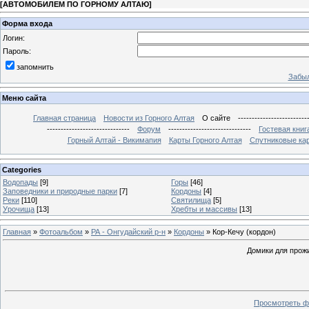
[
АВТОМОБИЛЕМ ПО ГОРНОМУ АЛТАЮ
]
Форма входа
Логин:
Пароль:
запомнить
Забыл
Меню сайта
Главная страница
Новости из Горного Алтая
О сайте
-------------------------
------------------------------
Форум
------------------------------
Гостевая книг
Горный Алтай - Викимапия
Карты Горного Алтая
Спутниковые кар
Categories
Водопады
[9]
Горы
[46]
Заповедники и природные парки
[7]
Кордоны
[4]
Реки
[110]
Святилища
[5]
Урочища
[13]
Хребты и массивы
[13]
Главная
»
Фотоальбом
»
РА - Онгудайский р-н
»
Кордоны
» Кор-Кечу (кордон)
Домики для прожи
Просмотреть ф