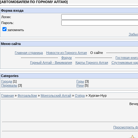
[
АВТОМОБИЛЕМ ПО ГОРНОМУ АЛТАЮ
]
Форма входа
Логин:
Пароль:
запомнить
Забыл
Меню сайта
Главная страница
Новости из Горного Алтая
О сайте
-------------------------
------------------------------
Форум
------------------------------
Гостевая книг
Горный Алтай - Викимапия
Карты Горного Алтая
Спутниковые кар
Categories
Города
[1]
Горы
[3]
Перевалы
[3]
Реки
[5]
Главная
»
Фотоальбом
»
Монгольский Алтай
»
Озёра
» Хурган-Нур
Вечер
Просмотреть ф