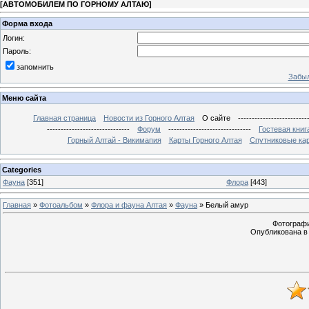
[
АВТОМОБИЛЕМ ПО ГОРНОМУ АЛТАЮ
]
Форма входа
Логин:
Пароль:
запомнить
Забыл
Меню сайта
Главная страница
Новости из Горного Алтая
О сайте
-------------------------
------------------------------
Форум
------------------------------
Гостевая книг
Горный Алтай - Викимапия
Карты Горного Алтая
Спутниковые кар
Categories
Фауна
[351]
Флора
[443]
Главная
»
Фотоальбом
»
Флора и фауна Алтая
»
Фауна
» Белый амур
Фотография
Опубликована в 