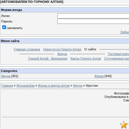
[
АВТОМОБИЛЕМ ПО ГОРНОМУ АЛТАЮ
]
Форма входа
Логин:
Пароль:
запомнить
Забыл
Меню сайта
Главная страница
Новости из Горного Алтая
О сайте
-------------------------
------------------------------
Форум
------------------------------
Гостевая книг
Горный Алтай - Викимапия
Карты Горного Алтая
Спутниковые кар
Categories
Фауна
[351]
Флора
[443]
Главная
»
Фотоальбом
»
Флора и фауна Алтая
»
Фауна
» Хрустан
Фотографи
Опубликована в 
Сам