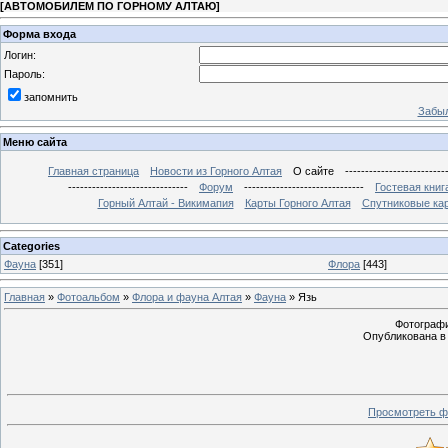
[
АВТОМОБИЛЕМ ПО ГОРНОМУ АЛТАЮ
]
Форма входа
Логин:
Пароль:
запомнить
Забыл
Меню сайта
Главная страница
Новости из Горного Алтая
О сайте
-------------------------
------------------------------
Форум
------------------------------
Гостевая книг
Горный Алтай - Викимапия
Карты Горного Алтая
Спутниковые кар
Categories
Фауна
[351]
Флора
[443]
Главная
»
Фотоальбом
»
Флора и фауна Алтая
»
Фауна
» Язь
Фотография
Опубликована в 
Просмотреть ф