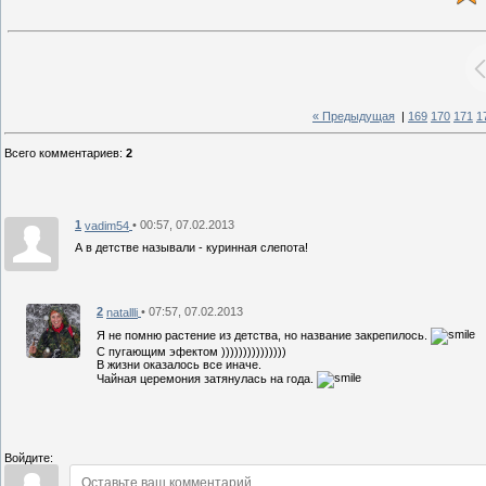
« Предыдущая
|
169
170
171
1
Всего комментариев
:
2
1
• 00:57, 07.02.2013
vadim54
А в детстве называли - куринная слепота!
2
• 07:57, 07.02.2013
natallli
Я не помню растение из детства, но название закрепилось.
С пугающим эфектом )))))))))))))))
В жизни оказалось все иначе.
Чайная церемония затянулась на года.
Войдите: