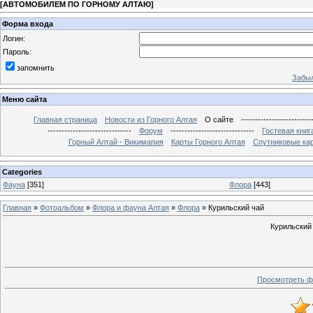
[
АВТОМОБИЛЕМ ПО ГОРНОМУ АЛТАЮ
]
Форма входа
Логин:
Пароль:
запомнить
Забыл
Меню сайта
Главная страница
Новости из Горного Алтая
О сайте
-------------------------
------------------------------
Форум
------------------------------
Гостевая книг
Горный Алтай - Викимапия
Карты Горного Алтая
Спутниковые кар
Categories
Фауна
[351]
Флора
[443]
Главная
»
Фотоальбом
»
Флора и фауна Алтая
»
Флора
» Курильский чай
Курильский
Просмотреть ф