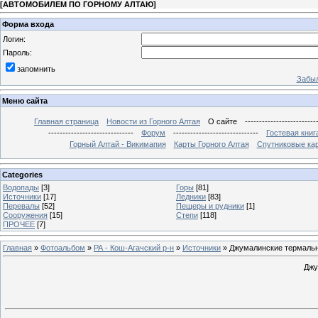
[
АВТОМОБИЛЕМ ПО ГОРНОМУ АЛТАЮ
]
Форма входа
Логин:
Пароль:
запомнить
Забыл
Меню сайта
Главная страница
Новости из Горного Алтая
О сайте
-------------------------
------------------------------
Форум
------------------------------
Гостевая книг
Горный Алтай - Викимапия
Карты Горного Алтая
Спутниковые кар
Categories
Водопады
[3]
Горы
[81]
Источники
[17]
Ледники
[83]
Перевалы
[52]
Пещеры и рудники
[1]
Сооружения
[15]
Степи
[118]
ПРОЧЕЕ
[7]
Главная
»
Фотоальбом
»
РА - Кош-Агачский р-н
»
Источники
» Джумалинские термальн
Джу