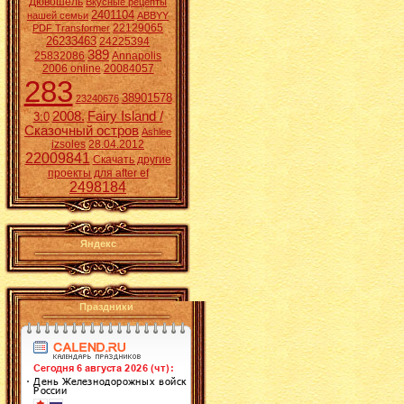
Дювошель
Вкусные рецепты
2401104
нашей семьи
ABBYY
22129065
PDF Transformer
26233463
24225394
389
25832086
Annapolis
2006 online
20084057
283
38901578
23240676
2008.
Fairy Island /
3:0
Сказочный остров
Ashlee
izsoles
28.04.2012
22009841
Скачать другие
проекты для after ef
2498184
Яндекс
Праздники