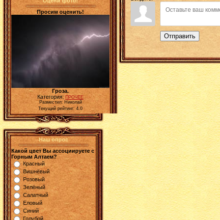
Оцени фото!
Просим оценить!
Отправить
Гроза.
Категория:
ПРОЧЕЕ
Разместил: Николай
Текущий рейтинг: 4.0
Наш опрос
Какой цвет Вы ассоциируете с
Горным Алтаем?
Красный
Вишнёвый
Розовый
Зелёный
Салатный
Еловый
Синий
Голубой