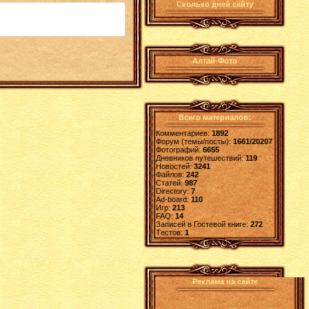
Сколько дней сайту
Алтай-Фото
Всего материалов:
Комментариев:
1892
Форум (темы/посты):
1661/20207
Фотографий:
6655
Дневников путешествий:
119
Новостей:
3241
Файлов:
242
Статей:
987
Directory:
7
Ad-board:
110
Игр:
213
FAQ:
14
Записей в Гостевой книге:
272
Tестов:
1
Реклама на сайте