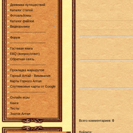
Дневники путешествий
Каталог статей
Фотоальбомы
Каталог файлов
Видеоролики
------------------------------
Форум
------------------------------
Гостевая книга
FAQ (вопрос/ответ)
Обратная связь
------------------------------
Прокладка маршрутов
Горный Алтай - Викимапия
Карты Горного Алтая
Спутниковые карты от Google
------------------------------
Онлайн игры
Книги
Тесты
Знаток Алтая
Всего комментариев
:
0
Войдите: