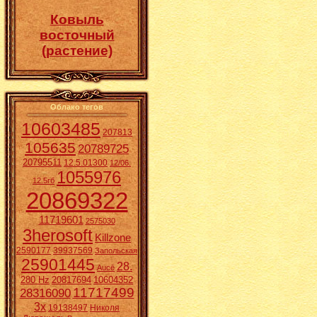
Ковыль
восточный
(растение)
Облако тегов
10603485
207813
105635
20789725
20795511
12.5.01300
12/06.
1055976
12.5гб
20869322
11719601
2575030
3herosoft
Killzone
2590177
39937569
Запольская
25901445
28.
Aucē
280 Hz
20817694
10604352
11717499
28316090
3x
19138497
Николя