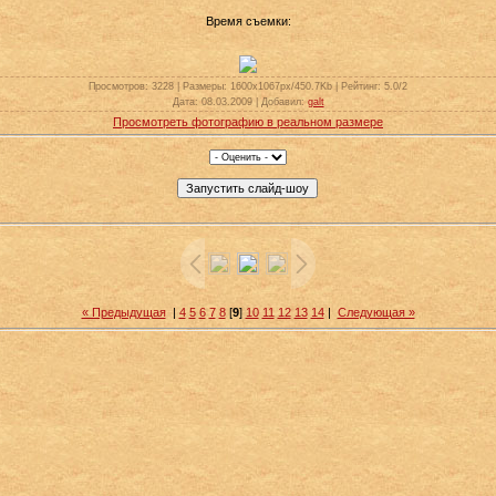
Время съемки:
Просмотров
: 3228 |
Размеры
: 1600x1067px/450.7Kb |
Рейтинг
: 5.0/2
Дата
: 08.03.2009 |
Добавил
:
galt
Просмотреть фотографию в реальном размере
« Предыдущая
|
4
5
6
7
8
[
9
]
10
11
12
13
14
|
Следующая »