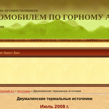
во путешественников
ОМОБИЛЕМ ПО ГОРНОМУ 
ом
ия
|
Выход
|
Вход
гачский р-н
»
Источники
» Джумалинские термальные источники
Джумалинские термальные источники
Июль 2008 г.