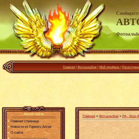
Сообщест
АВТ
Фотоальб
Главная
|
Фотоальбом
|
Мой профиль
|
Регистрац
Меню сайта
Главная
»
Фотоальбом
»
РА - Кош-А
Главная страница
Новости из Горного Алтая
О сайте
------------------------------