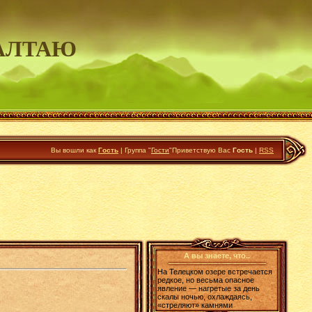
АЛТАЮ
Вы вошли как
Гость
|
Группа
"
Гости
"
Приветствую Вас
Гость
|
RSS
А вы знаете, что..
На Телецком озере встречается
редкое, но весьма опасное
явление — нагретые за день
скалы ночью, охлаждаясь,
«стреляют» камнями