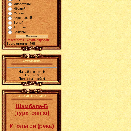
Фиолетовый
Чёрный
Серый
Коричневый
Белый
Жёлтый
Бежевый
Результаты
|
Архив опросов
Всего ответов:
498
Статистика
На сайте всего:
9
Гостей:
9
Пользователей:
0
ЭТО ИНТЕРЕСНО
Шамбала-Б
(турстоянка)
Итольгон (река)