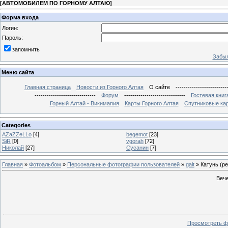
[
АВТОМОБИЛЕМ ПО ГОРНОМУ АЛТАЮ
]
Форма входа
Логин:
Пароль:
запомнить
Забыл
Меню сайта
Главная страница
Новости из Горного Алтая
О сайте
-------------------------
------------------------------
Форум
------------------------------
Гостевая книг
Горный Алтай - Викимапия
Карты Горного Алтая
Спутниковые кар
Categories
AZaZZeLLo
[4]
begemot
[23]
SiR
[0]
vgorah
[72]
Николай
[27]
Сусанин
[7]
Главная
»
Фотоальбом
»
Персональные фотографии пользователей
»
galt
» Катунь (ре
Вече
Просмотреть ф