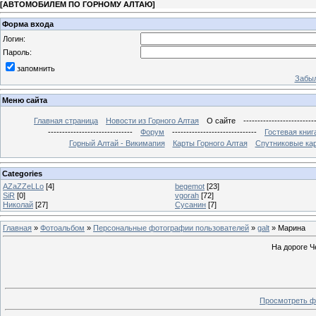
[
АВТОМОБИЛЕМ ПО ГОРНОМУ АЛТАЮ
]
Форма входа
Логин:
Пароль:
запомнить
Забыл
Меню сайта
Главная страница
Новости из Горного Алтая
О сайте
-------------------------
------------------------------
Форум
------------------------------
Гостевая книг
Горный Алтай - Викимапия
Карты Горного Алтая
Спутниковые кар
Categories
AZaZZeLLo
[4]
begemot
[23]
SiR
[0]
vgorah
[72]
Николай
[27]
Сусанин
[7]
Главная
»
Фотоальбом
»
Персональные фотографии пользователей
»
galt
» Марина
На дороге Ч
Просмотреть ф