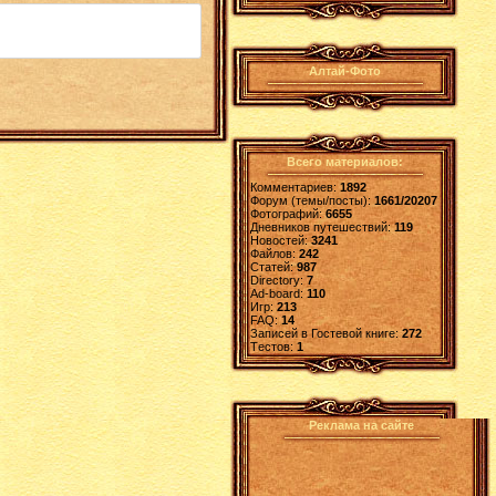
Алтай-Фото
Всего материалов:
Комментариев:
1892
Форум (темы/посты):
1661/20207
Фотографий:
6655
Дневников путешествий:
119
Новостей:
3241
Файлов:
242
Статей:
987
Directory:
7
Ad-board:
110
Игр:
213
FAQ:
14
Записей в Гостевой книге:
272
Tестов:
1
Реклама на сайте