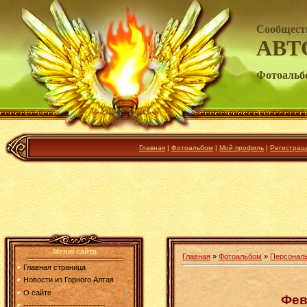
Сообщест
АВТ
Фотоальб
Главная
|
Фотоальбом
|
Мой профиль
|
Регистрац
Меню сайта
Главная
»
Фотоальбом
»
Персональ
Главная страница
Новости из Горного Алтая
О сайте
Фев
------------------------------