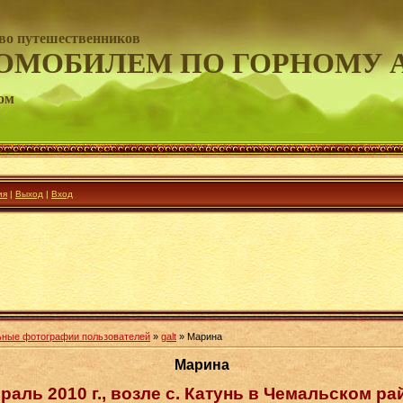
во путешественников
ОМОБИЛЕМ ПО ГОРНОМУ 
ом
ия
|
Выход
|
Вход
ные фотографии пользователей
»
galt
» Марина
Марина
раль 2010 г., возле с. Катунь в Чемальском ра