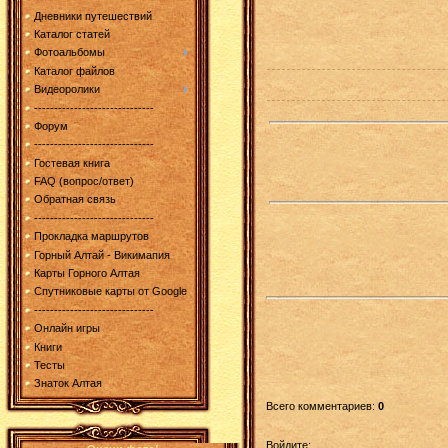
Дневники путешествий
Каталог статей
Фотоальбомы
Каталог файлов
Видеоролики
------------------------------
Форум
------------------------------
Гостевая книга
FAQ (вопрос/ответ)
Обратная связь
------------------------------
Прокладка маршрутов
Горный Алтай - Викимапия
Карты Горного Алтая
Спутниковые карты от Google
------------------------------
Онлайн игры
Книги
Тесты
Знаток Алтая
Всего комментариев
:
0
Войдите: