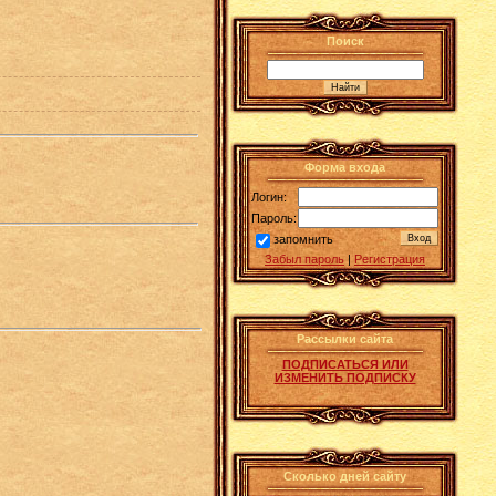
Поиск
Форма входа
Логин:
Пароль:
запомнить
Забыл пароль
|
Регистрация
Рассылки сайта
ПОДПИСАТЬСЯ ИЛИ
ИЗМЕНИТЬ ПОДПИСКУ
Сколько дней сайту