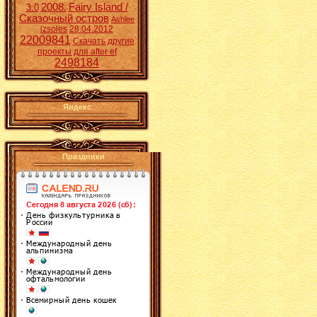
2008.
Fairy Island /
3:0
Сказочный остров
Ashlee
izsoles
28.04.2012
22009841
Скачать другие
проекты для after ef
2498184
Яндекс
Праздники