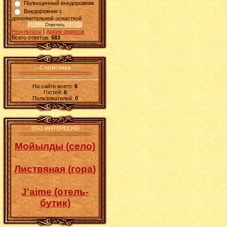
Полноценный внедорожник
Внедорожник с
дополнительной оснасткой
Результаты
|
Архив опросов
Всего ответов:
583
Статистика
На сайте всего:
6
Гостей:
6
Пользователей:
0
ЭТО ИНТЕРЕСНО
Мойылды (село)
Листвяная (гора)
J'aime (отель-
бутик)