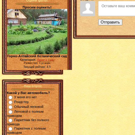
Оцени фото!
Просим оценить!
Отправить
Горно-Алтайский ботанический сад
Категория:
Парки и сады
Разместил: Сусанин
Текущий рейтинг: 4.5
Наш опрос
Какой у Вас автомобиль?
У меня его нет
Роадстер
Обычный легковой
Легковой с полным
приводом
Паркетник без полного
привода
Паркетник с полным
приводом