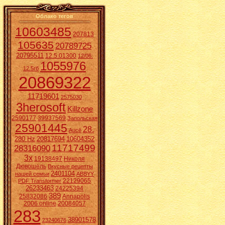
Облако тегов
10603485
207813
105635
20789725
20795511
12.5.01300
12/06.
1055976
12.5гб
20869322
11719601
2575030
3herosoft
Killzone
2590177
39937569
Запольская
25901445
28.
Aucē
280 Hz
20817694
10604352
11717499
28316090
3x
19138497
Николя
Дювошель
Вкусные рецепты
2401104
нашей семьи
ABBYY
22129065
PDF Transformer
26233463
24225394
389
25832086
Annapolis
2006 online
20084057
283
38901578
23240676