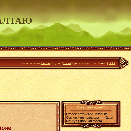
АЛТАЮ
Вы вошли как
Гость
|
Группа
"
Гости
"
Приветствую Вас
Гость
|
RSS
А вы знаете, что..
Старое алтайское название
Семинского перевала — «Дьал-
Менку» («Вечная гора»)
йоне