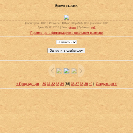
Время съемки:
Просмотров
: 1071 |
Размеры
: 1044x1002px/437.0Kb |
Рейтинг
: 0.0/0
Дата
: 07.03.2010 |
Теги
:
gājieni
|
Добавил
:
galt
Просмотреть фотографию в реальном размере
« Предыдущая
|
30
31
32
33
34
[
35
]
36
37
38
39
40
|
Следующая »