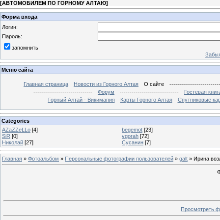
[
АВТОМОБИЛЕМ ПО ГОРНОМУ АЛТАЮ
]
Форма входа
Логин:
Пароль:
запомнить
Забыл
Меню сайта
Главная страница
Новости из Горного Алтая
О сайте
-------------------------
------------------------------
Форум
------------------------------
Гостевая книг
Горный Алтай - Викимапия
Карты Горного Алтая
Спутниковые кар
Categories
AZaZZeLLo
[4]
begemot
[23]
SiR
[0]
vgorah
[72]
Николай
[27]
Сусанин
[7]
Главная
»
Фотоальбом
»
Персональные фотографии пользователей
»
galt
» Ирина воз
Ф
Просмотреть ф