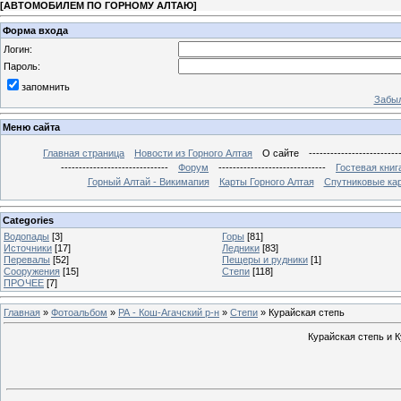
[
АВТОМОБИЛЕМ ПО ГОРНОМУ АЛТАЮ
]
Форма входа
Логин:
Пароль:
запомнить
Забыл
Меню сайта
Главная страница
Новости из Горного Алтая
О сайте
-------------------------
------------------------------
Форум
------------------------------
Гостевая книг
Горный Алтай - Викимапия
Карты Горного Алтая
Спутниковые кар
Categories
Водопады
[3]
Горы
[81]
Источники
[17]
Ледники
[83]
Перевалы
[52]
Пещеры и рудники
[1]
Сооружения
[15]
Степи
[118]
ПРОЧЕЕ
[7]
Главная
»
Фотоальбом
»
РА - Кош-Агачский р-н
»
Степи
» Курайская степь
Курайская степь и 