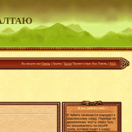
АЛТАЮ
Вы вошли как
Гость
|
Группа
"
Гости
"
Приветствую Вас
Гость
|
RSS
А вы знаете, что..
В Чибите начинается маршрут к
Шавлинскому озеру. Перейдя по
деревянному мосту через Чую,
вы оказываетесь на пешей
тропе, которая ведет к озеру