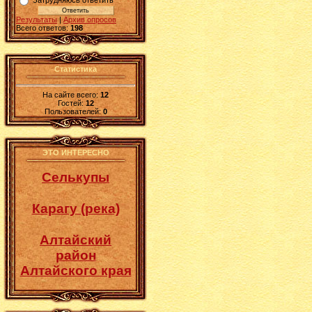
Затрудняюсь ответить
Результаты
|
Архив опросов
Всего ответов:
198
Статистика
На сайте всего:
12
Гостей:
12
Пользователей:
0
ЭТО ИНТЕРЕСНО
Селькупы
Карагу (река)
Алтайский
район
Алтайского края