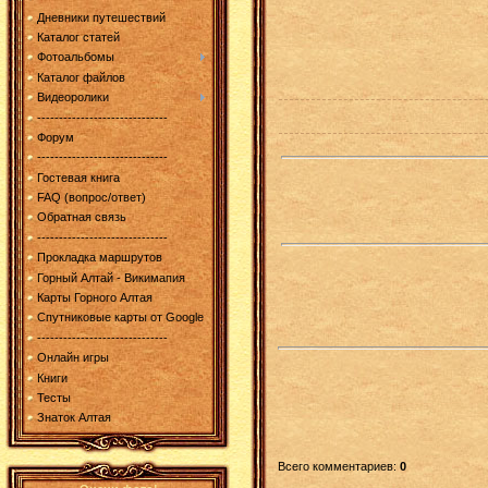
Дневники путешествий
Каталог статей
Фотоальбомы
Каталог файлов
Видеоролики
------------------------------
Форум
------------------------------
Гостевая книга
FAQ (вопрос/ответ)
Обратная связь
------------------------------
Прокладка маршрутов
Горный Алтай - Викимапия
Карты Горного Алтая
Спутниковые карты от Google
------------------------------
Онлайн игры
Книги
Тесты
Знаток Алтая
Всего комментариев
:
0