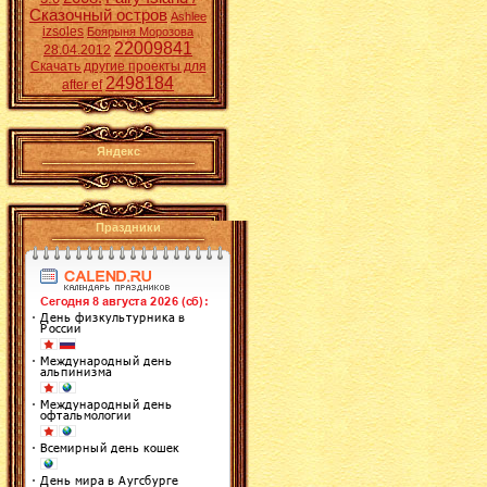
Сказочный остров
Ashlee
izsoles
Боярыня Морозова
22009841
28.04.2012
Скачать другие проекты для
2498184
after ef
Яндекс
Праздники