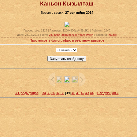
Каньон Кызылташ
Время съемки:
27 сентября 2014
Просмотров
: 1319 |
Размеры
: 1200x800px/459.2Kb |
Рейтинг
: 0.0/0
Дата
: 26.12.2014 |
Теги
:
2575030
,
архангельск театр кукол
|
Добавил
:
natallli
Просмотреть фотографию в реальном размере
« Предыдущая
|
34
35
36
37
38
[
39
]
40
41
42
43
44
|
Следующая »