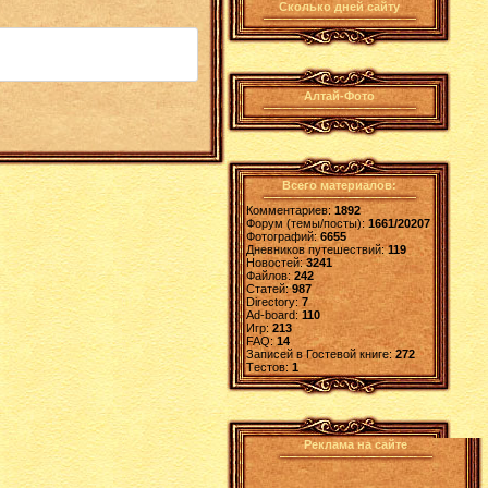
Сколько дней сайту
Алтай-Фото
Всего материалов:
Комментариев:
1892
Форум (темы/посты):
1661/20207
Фотографий:
6655
Дневников путешествий:
119
Новостей:
3241
Файлов:
242
Статей:
987
Directory:
7
Ad-board:
110
Игр:
213
FAQ:
14
Записей в Гостевой книге:
272
Tестов:
1
Реклама на сайте