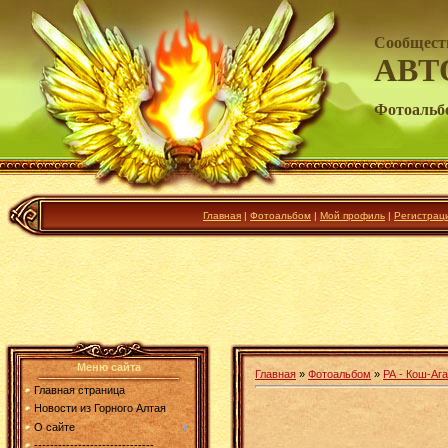
Сообщест
АВТ
Фотоальб
Главная
|
Фотоальбом
|
Мой профиль
|
Регистрац
Меню сайта
Главная
»
Фотоальбом
»
РА - Кош-Ага
Главная страница
Новости из Горного Алтая
О сайте
------------------------------