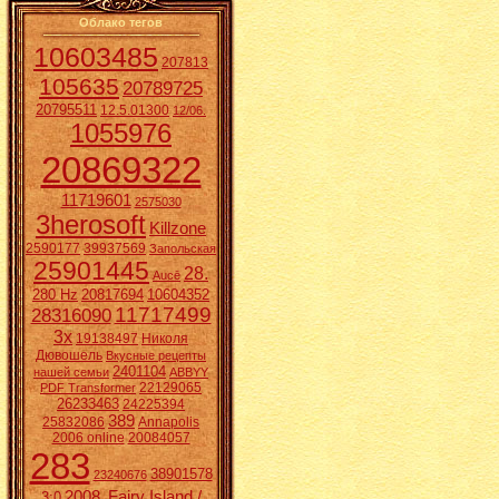
Облако тегов
10603485
207813
105635
20789725
20795511
12.5.01300
12/06.
1055976
20869322
11719601
2575030
3herosoft
Killzone
2590177
39937569
Запольская
25901445
28.
Aucē
280 Hz
20817694
10604352
11717499
28316090
3x
19138497
Николя
Дювошель
Вкусные рецепты
2401104
нашей семьи
ABBYY
22129065
PDF Transformer
26233463
24225394
389
25832086
Annapolis
2006 online
20084057
283
38901578
23240676
2008.
Fairy Island /
3:0