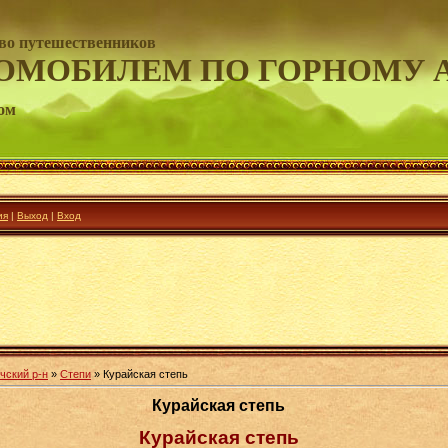
во путешественников
ОМОБИЛЕМ ПО ГОРНОМУ 
ом
ия
|
Выход
|
Вход
чский р-н
»
Степи
» Курайская степь
Курайская степь
Курайская степь