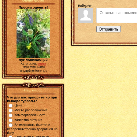
Оцени фото!
Войдите:
Просим оценить!
Отправить
Лук поникающий
Категория:
Флора
Разместил: Natali
Текущий рейтинг: 4.0
Наш опрос
Что для вас приоритетно при
выборе турбазы?
Цена
Место расположения
Комфортабельность
Качество питания
Возможность быстро и
беспрепятственно добраться на
базу