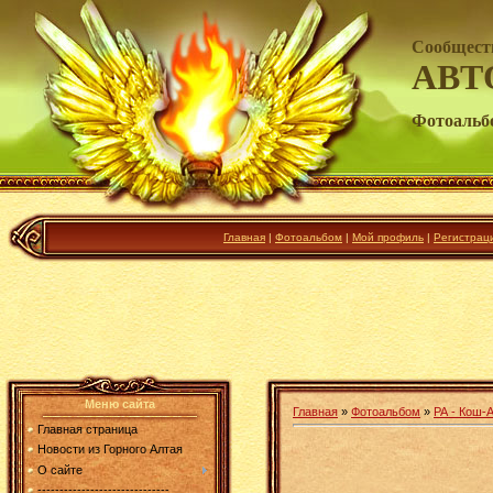
Сообщест
АВТ
Фотоальб
Главная
|
Фотоальбом
|
Мой профиль
|
Регистрац
Меню сайта
Главная
»
Фотоальбом
»
РА - Кош-А
Главная страница
Новости из Горного Алтая
О сайте
------------------------------