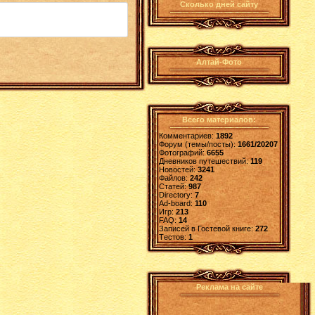
Сколько дней сайту
Алтай-Фото
Всего материалов:
Комментариев:
1892
Форум (темы/посты):
1661/20207
Фотографий:
6655
Дневников путешествий:
119
Новостей:
3241
Файлов:
242
Статей:
987
Directory:
7
Ad-board:
110
Игр:
213
FAQ:
14
Записей в Гостевой книге:
272
Tестов:
1
Реклама на сайте