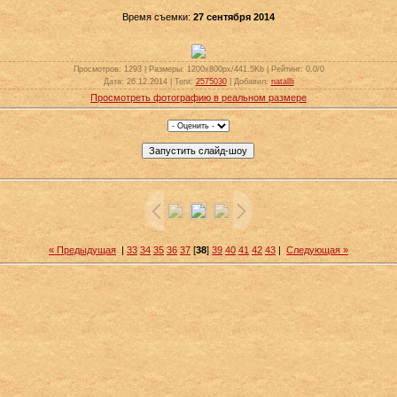
Время съемки:
27 сентября 2014
Просмотров
: 1293 |
Размеры
: 1200x800px/441.5Kb |
Рейтинг
: 0.0/0
Дата
: 26.12.2014 |
Теги
:
2575030
|
Добавил
:
natallli
Просмотреть фотографию в реальном размере
« Предыдущая
|
33
34
35
36
37
[
38
]
39
40
41
42
43
|
Следующая »