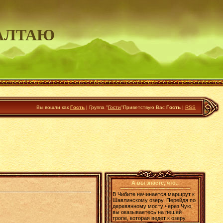
АЛТАЮ
Вы вошли как
Гость
|
Группа
"
Гости
"
Приветствую Вас
Гость
|
RSS
А вы знаете, что..
В Чибите начинается маршрут к
Шавлинскому озеру. Перейдя по
деревянному мосту через Чую,
вы оказываетесь на пешей
тропе, которая ведет к озеру