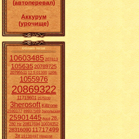
(автоперевал)
Аккурум
(урочище)
Облако тегов
10603485
207813
105635
20789725
20795511
12.5.01300
12/06.
1055976
20869322
11719601
2575030
3herosoft
Killzone
2590177
39937569
Запольская
25901445
28.
Aucē
280 Hz
20817694
10604352
11717499
28316090
3x
19138497
Николя