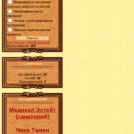
Возможность постоянно
получать новости эл.почтой
Незахламленность
рекламой
Четкое структурирование
материалов
Мне все перечисленное
нравится
Результаты
|
Архив опросов
Всего ответов:
163
Статистика
На сайте всего:
10
Гостей:
10
Пользователей:
0
ЭТО ИНТЕРЕСНО
Медикал Эстейт
(санаторий)
Чике-Таман