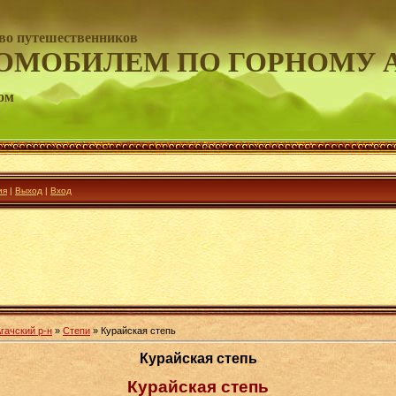
во путешественников
ОМОБИЛЕМ ПО ГОРНОМУ 
ом
ия
|
Выход
|
Вход
гачский р-н
»
Степи
» Курайская степь
Курайская степь
Курайская степь