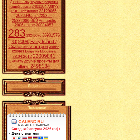
Дювошель
Вкусные рецепты
2401104
нашей семьи
ABBYY
22129065
PDF Transformer
26233463
24225394
389
25832086
Annapolis
2006 online
20084057
283
38901578
23240676
2008.
Fairy Island /
3:0
Сказочный остров
Ashlee
izsoles
Боярыня Морозова
22009841
28.04.2012
Скачать другие проекты для
2498184
after ef
Яндекс
Праздники