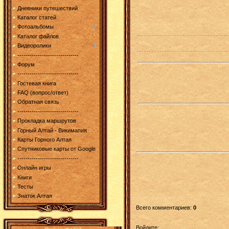
Дневники путешествий
Каталог статей
Фотоальбомы
Каталог файлов
Видеоролики
------------------------------
Форум
------------------------------
Гостевая книга
FAQ (вопрос/ответ)
Обратная связь
------------------------------
Прокладка маршрутов
Горный Алтай - Викимапия
Карты Горного Алтая
Спутниковые карты от Google
------------------------------
Онлайн игры
Книги
Тесты
Знаток Алтая
Всего комментариев
:
0
Войдите: