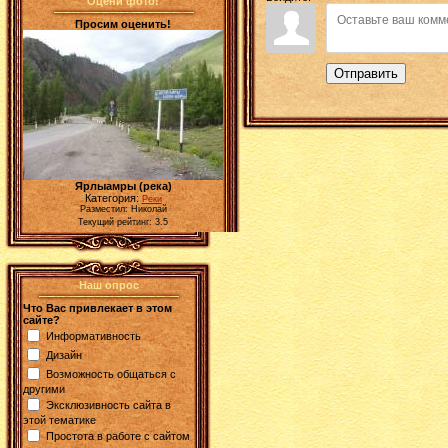
Оцени фото!
Просим оценить!
Отправить
Ярлыамры (река)
Категория:
Реки
Разместил: Николай
Текущий рейтинг: 3.5
Наш опрос
Что Вас привлекает в этом
сайте?
Информативность
Дизайн
Возможность общаться с
другими
Эксклюзивность сайта в
этой тематике
Простота в работе с сайтом