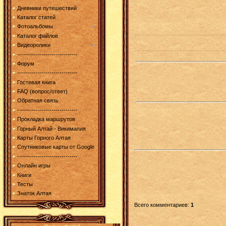
Дневники путешествий
Каталог статей
Фотоальбомы
Каталог файлов
Видеоролики
------------------------------
Форум
------------------------------
Гостевая книга
FAQ (вопрос/ответ)
Обратная связь
------------------------------
Прокладка маршрутов
Горный Алтай - Викимапия
Карты Горного Алтая
Спутниковые карты от Google
------------------------------
Онлайн игры
Книги
Тесты
Знаток Алтая
Всего комментариев
:
1