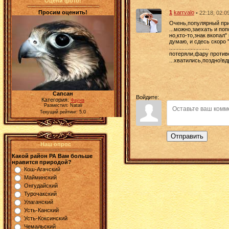
Оцени фото!
Просим оценить!
1
karrvalo
• 22:18, 02.0
Очень,популярный при
...можно,заехать и по
но,кто-то,знак вкопал"
думаю, и сдесь скоро "
..........................
потеряли,фару против
...хватились,поздно!вд
Сапсан
Войдите:
Категория:
Фауна
Разместил: Natali
Текущий рейтинг: 5.0
Отправить
Наш опрос
Какой район РА Вам больше
нравится природой?
Кош-Агачский
Майминский
Онгудайский
Турочакский
Улаганский
Усть-Канский
Усть-Коксинский
Чемальский