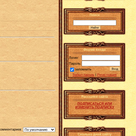
Поиск
Форма входа
Логин:
Пароль:
запомнить
Забыл пароль
|
Регистрация
Рассылки сайта
ПОДПИСАТЬСЯ ИЛИ
ИЗМЕНИТЬ ПОДПИСКУ
комментариев:
Сколько дней сайту