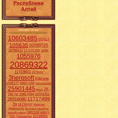
Республики
Алтай
Облако тегов
10603485
207813
105635
20789725
20795511
12.5.01300
12/06.
1055976
20869322
11719601
2575030
3herosoft
Killzone
2590177
39937569
Запольская
25901445
28.
Aucē
280 Hz
20817694
10604352
11717499
28316090
3x
19138497
Николя
Дювошель
Вкусные рецепты
2401104
нашей семьи
ABBYY
22129065
PDF Transformer