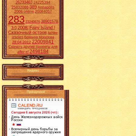
26233463
24225394
389
25832086
Annapolis
2006 online
20084057
283
38901578
23240676
2008.
Fairy Island /
3:0
Сказочный остров
Ashlee
izsoles
Боярыня Морозова
22009841
28.04.2012
Скачать другие проекты для
2498184
after ef
Яндекс
Праздники