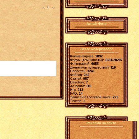
0
Алтай-Фото
Всего материалов:
Комментариев:
1892
Форум (темы/посты):
1661/20207
Фотографий:
6655
Дневников путешествий:
119
Новостей:
3241
Файлов:
242
Статей:
987
Directory:
7
Ad-board:
110
Игр:
213
FAQ:
14
Записей в Гостевой книге:
272
Tестов:
1
Реклама на сайте