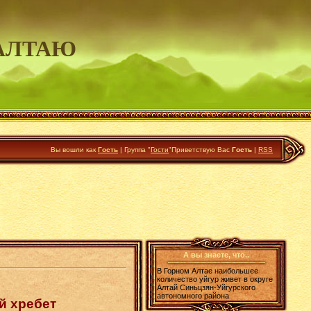
АЛТАЮ
Вы вошли как
Гость
|
Группа
"
Гости
"
Приветствую Вас
Гость
|
RSS
А вы знаете, что..
В Горном Алтае наибольшее
количество уйгур живет в округе
Алтай Синьцзян-Уйгурского
автономного района
й хребет