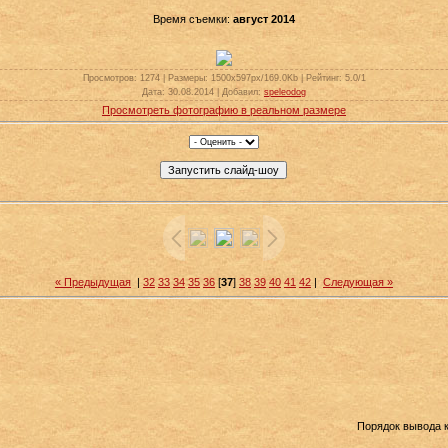
Время съемки:
август 2014
Просмотров
: 1274 |
Размеры
: 1500x597px/169.0Kb |
Рейтинг
: 5.0/1
Дата
: 30.08.2014 |
Добавил
:
speleodog
Просмотреть фотографию в реальном размере
« Предыдущая
|
32
33
34
35
36
[
37
]
38
39
40
41
42
|
Следующая »
Порядок вывода 