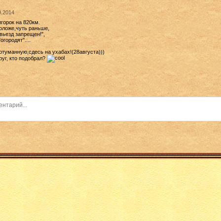
9.2014
горок на 820км.
положе,чуть раньше,
 вьезд запрещен!",
огородят"....
отуманную,сдесь на ухабах!(28августа)))
руг, кто подобрал?