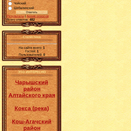
Чойский
Шебалинский
Результаты
|
Архив опросов
Всего ответов:
482
Статистика
На сайте всего:
1
Гостей:
1
Пользователей:
0
ЭТО ИНТЕРЕСНО
Чарышский
район
Алтайского края
Кокса (река)
Кош-Агачский
район