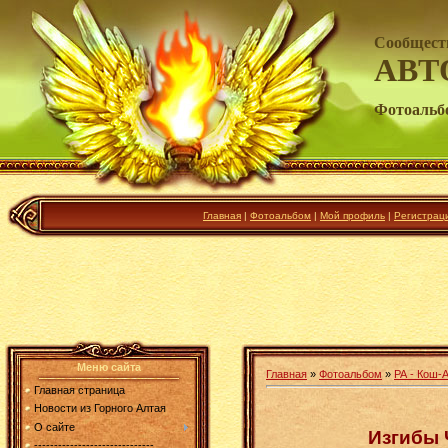
Сообщест
АВТ
Фотоальб
Главная
|
Фотоальбом
|
Мой профиль
|
Регистрац
Меню сайта
Главная
»
Фотоальбом
»
РА - Кош-А
Главная страница
Новости из Горного Алтая
О сайте
Изгибы 
------------------------------