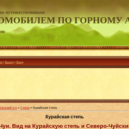
во путешественников
ОМОБИЛЕМ ПО ГОРНОМУ 
ом
ия
|
Выход
|
Вход
гачский р-н
»
Степи
» Курайская степь
Курайская степь
Чуи. Вид на Курайскую степь и Северо-Чуйски