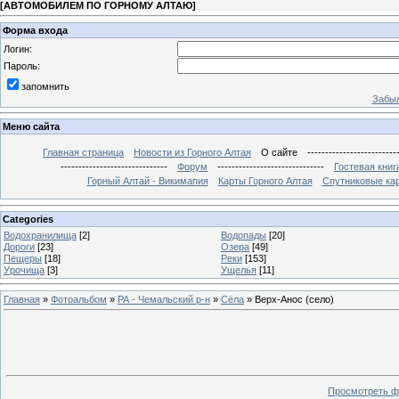
[
АВТОМОБИЛЕМ ПО ГОРНОМУ АЛТАЮ
]
Форма входа
Логин:
Пароль:
запомнить
Забыл
Меню сайта
Главная страница
Новости из Горного Алтая
О сайте
-------------------------
------------------------------
Форум
------------------------------
Гостевая книг
Горный Алтай - Викимапия
Карты Горного Алтая
Спутниковые кар
Categories
Водохранилища
[2]
Водопады
[20]
Дороги
[23]
Озера
[49]
Пещеры
[18]
Реки
[153]
Урочища
[3]
Ущелья
[11]
Главная
»
Фотоальбом
»
РА - Чемальский р-н
»
Сёла
» Верх-Анос (село)
Просмотреть ф