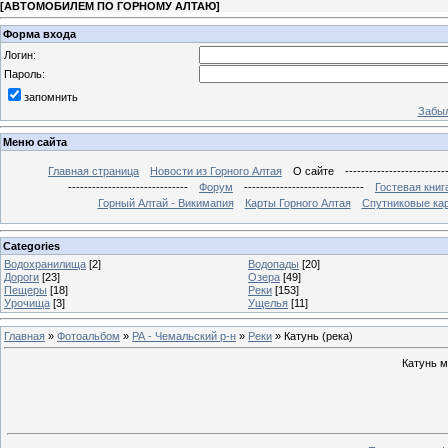
[
АВТОМОБИЛЕМ ПО ГОРНОМУ АЛТАЮ
]
Форма входа
Логин:
Пароль:
запомнить
Забыл
Меню сайта
Главная страница
Новости из Горного Алтая
О сайте
-------------------------
------------------------------
Форум
------------------------------
Гостевая книг
Горный Алтай - Викимапия
Карты Горного Алтая
Спутниковые кар
Categories
Водохранилища
[2]
Водопады
[20]
Дороги
[23]
Озера
[49]
Пещеры
[18]
Реки
[153]
Урочища
[3]
Ущелья
[11]
Главная
»
Фотоальбом
»
РА - Чемальский р-н
»
Реки
» Катунь (река)
Катунь 