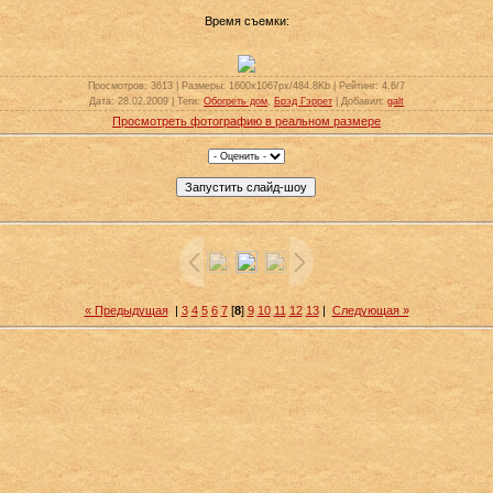
Время съемки:
Просмотров
: 3613 |
Размеры
: 1600x1067px/484.8Kb |
Рейтинг
: 4.6/7
Дата
: 28.02.2009 |
Теги
:
Обогреть дом
,
Брэд Гэррет
|
Добавил
:
galt
Просмотреть фотографию в реальном размере
« Предыдущая
|
3
4
5
6
7
[
8
]
9
10
11
12
13
|
Следующая »