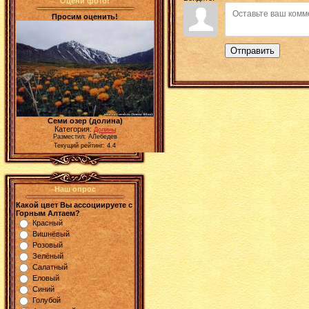
Оцени фото!
Просим оценить!
Отправить
Семи озер (долина)
Категория:
Долины
Разместил: АЛебедев
Текущий рейтинг: 4.4
Наш опрос
Какой цвет Вы ассоциируете с
Горным Алтаем?
Красный
Вишнёвый
Розовый
Зелёный
Салатный
Еловый
Синий
Голубой