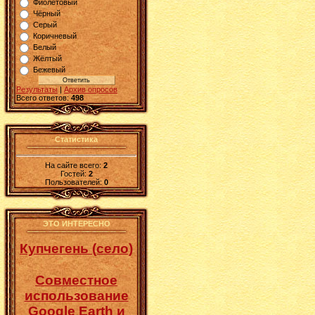
Фиолетовый
Чёрный
Серый
Коричневый
Белый
Жёлтый
Бежевый
Результаты
|
Архив опросов
Всего ответов:
498
Статистика
На сайте всего:
2
Гостей:
2
Пользователей:
0
ЭТО ИНТЕРЕСНО
Купчегень (село)
Совместное
использование
Google Earth и