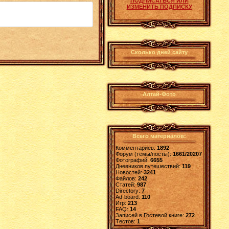
ПОДПИСАТЬСЯ ИЛИ
ИЗМЕНИТЬ ПОДПИСКУ
Сколько дней сайту
Алтай-Фото
Всего материалов:
Комментариев:
1892
Форум (темы/посты):
1661/20207
Фотографий:
6655
Дневников путешествий:
119
Новостей:
3241
Файлов:
242
Статей:
987
Directory:
7
Ad-board:
110
Игр:
213
FAQ:
14
Записей в Гостевой книге:
272
Tестов:
1