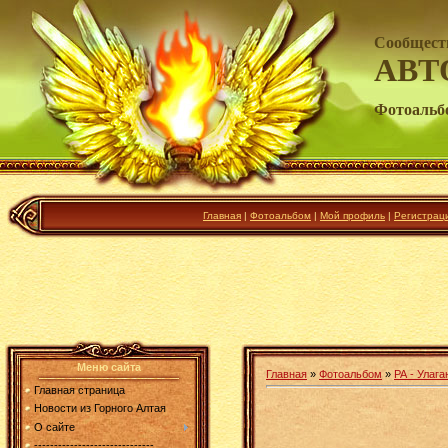
Сообщест
АВТ
Фотоальб
Главная
|
Фотоальбом
|
Мой профиль
|
Регистрац
Меню сайта
Главная
»
Фотоальбом
»
РА - Улага
Главная страница
Новости из Горного Алтая
О сайте
------------------------------