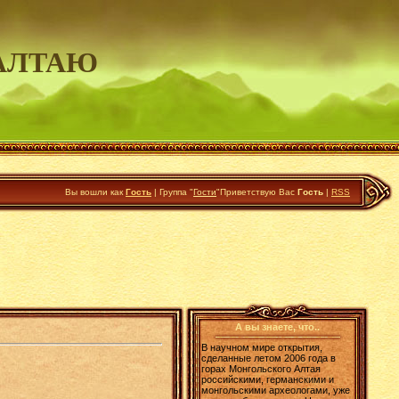
АЛТАЮ
Вы вошли как
Гость
|
Группа
"
Гости
"
Приветствую Вас
Гость
|
RSS
А вы знаете, что..
В научном мире открытия,
сделанные летом 2006 года в
горах Монгольского Алтая
российскими, германскими и
монгольскими археологами, уже