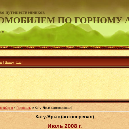
во путешественников
ОМОБИЛЕМ ПО ГОРНОМУ 
ом
ия
|
Выход
|
Вход
нский р-н
»
Перевалы
» Кату-Ярык (автоперевал)
Кату-Ярык (автоперевал)
Июль 2008 г.