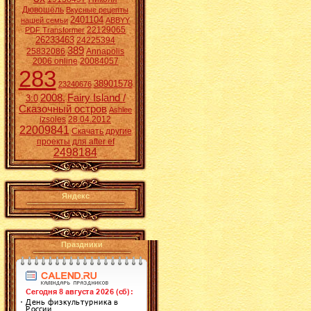
Дювошель
Вкусные рецепты
2401104
нашей семьи
ABBYY
22129065
PDF Transformer
26233463
24225394
389
25832086
Annapolis
2006 online
20084057
283
38901578
23240676
2008.
Fairy Island /
3:0
Сказочный остров
Ashlee
izsoles
28.04.2012
22009841
Скачать другие
проекты для after ef
2498184
Яндекс
Праздники