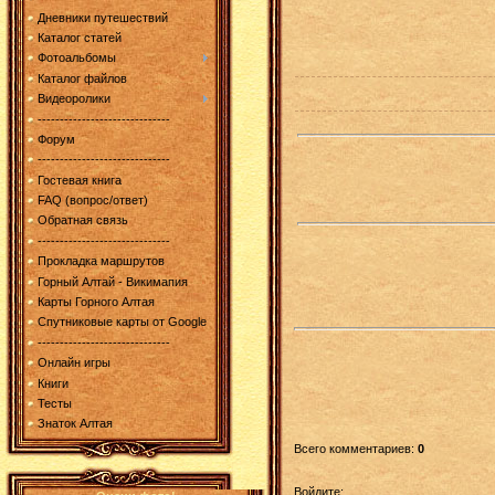
Дневники путешествий
Каталог статей
Фотоальбомы
Каталог файлов
Видеоролики
------------------------------
Форум
------------------------------
Гостевая книга
FAQ (вопрос/ответ)
Обратная связь
------------------------------
Прокладка маршрутов
Горный Алтай - Викимапия
Карты Горного Алтая
Спутниковые карты от Google
------------------------------
Онлайн игры
Книги
Тесты
Знаток Алтая
Всего комментариев
:
0
Войдите: