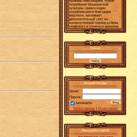
названы блестящими. Новое
погребение пазырыкской
культуры, превосходно
сохранившееся благодаря
мерзлоте, проливает
дополнительный свет на
малоизученный период рубежа
скифского и гуннского времени
Поиск
Форма входа
Логин:
Пароль:
запомнить
Забыл пароль
|
Регистрация
Рассылки сайта