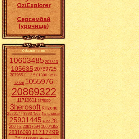
OziExplorer
Cерсембай
(урочище)
Облако тегов
10603485
207813
105635
20789725
20795511
12.5.01300
12/06.
1055976
12.5гб
20869322
11719601
2575030
3herosoft
Killzone
2590177
39937569
Запольская
25901445
28.
Aucē
280 Hz
20817694
10604352
11717499
28316090
3x
19138497
Николя