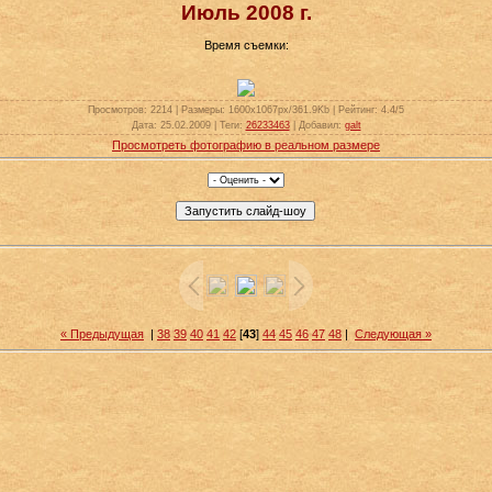
Июль 2008 г.
Время съемки:
Просмотров
: 2214 |
Размеры
: 1600x1067px/361.9Kb |
Рейтинг
: 4.4/5
Дата
: 25.02.2009 |
Теги
:
26233463
|
Добавил
:
galt
Просмотреть фотографию в реальном размере
« Предыдущая
|
38
39
40
41
42
[
43
]
44
45
46
47
48
|
Следующая »