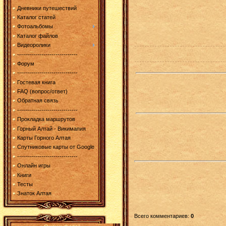
Дневники путешествий
Каталог статей
Фотоальбомы
Каталог файлов
Видеоролики
------------------------------
Форум
------------------------------
Гостевая книга
FAQ (вопрос/ответ)
Обратная связь
------------------------------
Прокладка маршрутов
Горный Алтай - Викимапия
Карты Горного Алтая
Спутниковые карты от Google
------------------------------
Онлайн игры
Книги
Тесты
Знаток Алтая
Всего комментариев
:
0