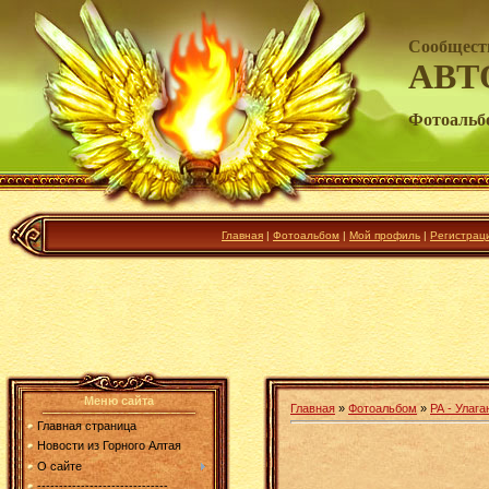
Сообщест
АВТ
Фотоальб
Главная
|
Фотоальбом
|
Мой профиль
|
Регистрац
Меню сайта
Главная
»
Фотоальбом
»
РА - Улага
Главная страница
Новости из Горного Алтая
О сайте
------------------------------