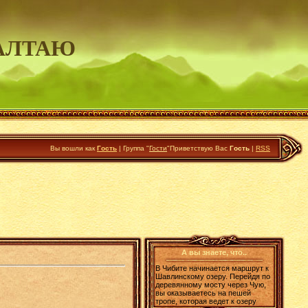
АЛТАЮ
Вы вошли как
Гость
|
Группа
"
Гости
"
Приветствую Вас
Гость
|
RSS
А вы знаете, что..
В Чибите начинается маршрут к
Шавлинскому озеру. Перейдя по
деревянному мосту через Чую,
вы оказываетесь на пешей
тропе, которая ведет к озеру