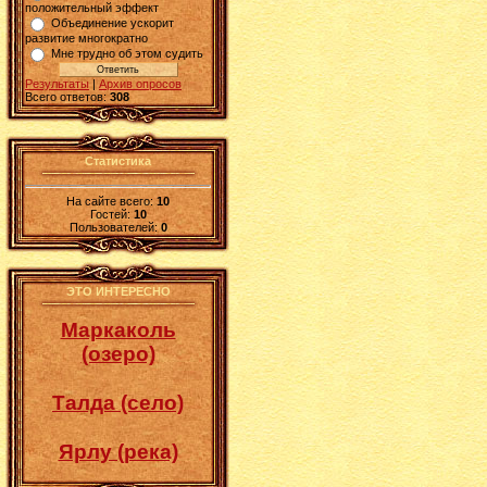
положительный эффект
Объединение ускорит
развитие многократно
Мне трудно об этом судить
Результаты
|
Архив опросов
Всего ответов:
308
Статистика
На сайте всего:
10
Гостей:
10
Пользователей:
0
ЭТО ИНТЕРЕСНО
Маркаколь
(озеро)
Талда (село)
Ярлу (река)