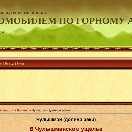
во путешественников
ОМОБИЛЕМ ПО ГОРНОМУ 
ом
ия
|
Выход
|
Вход
нский р-н
»
Долины
» Чулышман (долина реки)
Чулышман (долина реки)
В Чулышманском ущелье