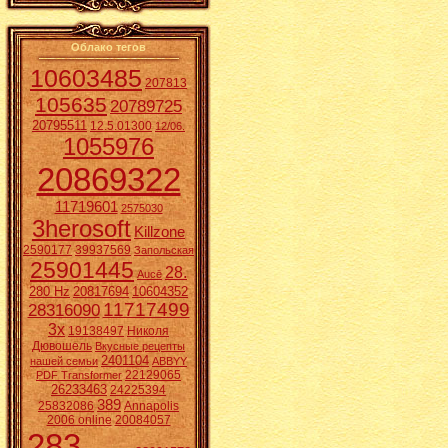
Облако тегов
10603485
207813
105635
20789725
20795511
12.5.01300
12/06.
1055976
20869322
11719601
2575030
3herosoft
Killzone
2590177
39937569
Запольская
25901445
28.
Aucē
280 Hz
20817694
10604352
11717499
28316090
3x
19138497
Николя
Дювошель
Вкусные рецепты
2401104
нашей семьи
ABBYY
22129065
PDF Transformer
26233463
24225394
389
25832086
Annapolis
2006 online
20084057
283