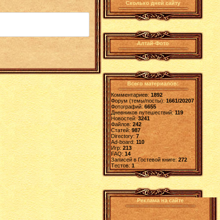
Сколько дней сайту
Алтай-Фото
Всего материалов:
Комментариев:
1892
Форум (темы/посты):
1661/20207
Фотографий:
6655
Дневников путешествий:
119
Новостей:
3241
Файлов:
242
Статей:
987
Directory:
7
Ad-board:
110
Игр:
213
FAQ:
14
Записей в Гостевой книге:
272
Tестов:
1
Реклама на сайте