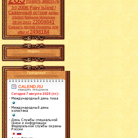
38901578
23240676
2008.
Fairy Island /
3:0
Сказочный остров
Ashlee
izsoles
Боярыня Морозова
22009841
28.04.2012
Скачать другие проекты для
2498184
after ef
Яндекс
Праздники