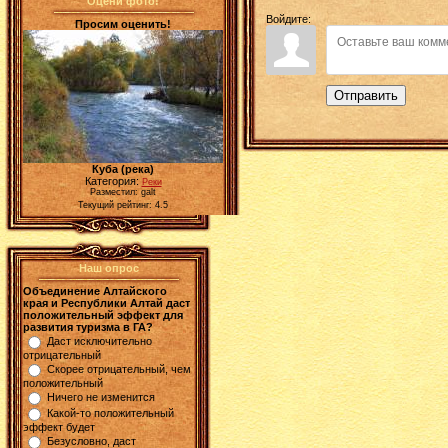
Оцени фото!
Войдите:
Просим оценить!
Отправить
Куба (река)
Категория:
Реки
Разместил: galt
Текущий рейтинг: 4.5
Наш опрос
Объединение Алтайского
края и Республики Алтай даст
положительный эффект для
развития туризма в ГА?
Даст исключительно
отрицательный
Скорее отрицательный, чем
положительный
Ничего не изменится
Какой-то положительный
эффект будет
Безусловно, даст