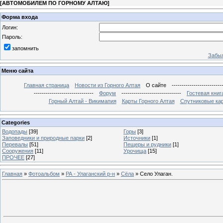
[
АВТОМОБИЛЕМ ПО ГОРНОМУ АЛТАЮ
]
Форма входа
Логин:
Пароль:
запомнить
Забыл
Меню сайта
Главная страница
Новости из Горного Алтая
О сайте
-------------------------
------------------------------
Форум
------------------------------
Гостевая книг
Горный Алтай - Викимапия
Карты Горного Алтая
Спутниковые кар
Categories
Водопады
[39]
Горы
[3]
Заповедники и природные парки
[2]
Источники
[1]
Перевалы
[51]
Пещеры и рудники
[1]
Сооружения
[11]
Урочища
[15]
ПРОЧЕЕ
[27]
Главная
»
Фотоальбом
»
РА - Улаганский р-н
»
Сёла
» Село Улаган.