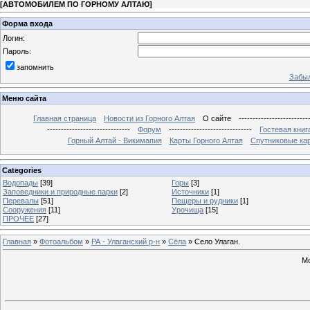
[
АВТОМОБИЛЕМ ПО ГОРНОМУ АЛТАЮ
]
Форма входа
Логин:
Пароль:
запомнить
Забыл
Меню сайта
Главная страница
Новости из Горного Алтая
О сайте
-------------------------
------------------------------
Форум
------------------------------
Гостевая книг
Горный Алтай - Викимапия
Карты Горного Алтая
Спутниковые кар
Categories
Водопады
[39]
Горы
[3]
Заповедники и природные парки
[2]
Источники
[1]
Перевалы
[51]
Пещеры и рудники
[1]
Сооружения
[11]
Урочища
[15]
ПРОЧЕЕ
[27]
Главная
»
Фотоальбом
»
РА - Улаганский р-н
»
Сёла
» Село Улаган.
Мо