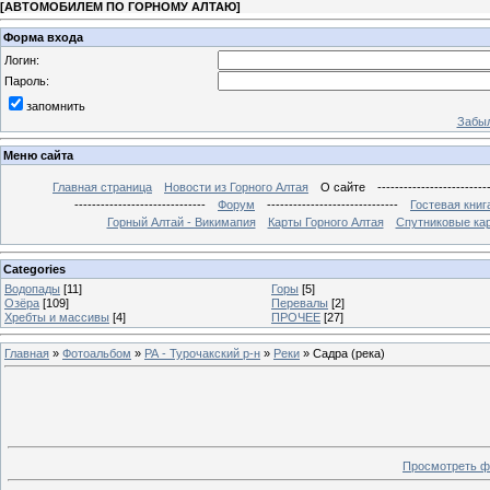
[
АВТОМОБИЛЕМ ПО ГОРНОМУ АЛТАЮ
]
Форма входа
Логин:
Пароль:
запомнить
Забыл
Меню сайта
Главная страница
Новости из Горного Алтая
О сайте
-------------------------
------------------------------
Форум
------------------------------
Гостевая книг
Горный Алтай - Викимапия
Карты Горного Алтая
Спутниковые кар
Categories
Водопады
[11]
Горы
[5]
Озёра
[109]
Перевалы
[2]
Хребты и массивы
[4]
ПРОЧЕЕ
[27]
Главная
»
Фотоальбом
»
РА - Турочакский р-н
»
Реки
» Садра (река)
Просмотреть ф