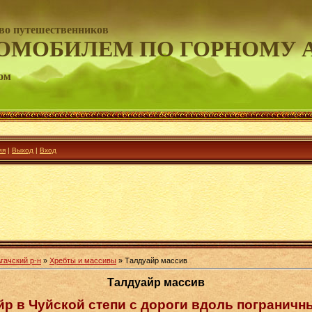
во путешественников
ОМОБИЛЕМ ПО ГОРНОМУ 
ом
ия
|
Выход
|
Вход
гачский р-н
»
Хребты и массивы
» Талдуайр массив
Талдуайр массив
р в Чуйской степи с дороги вдоль пограничн