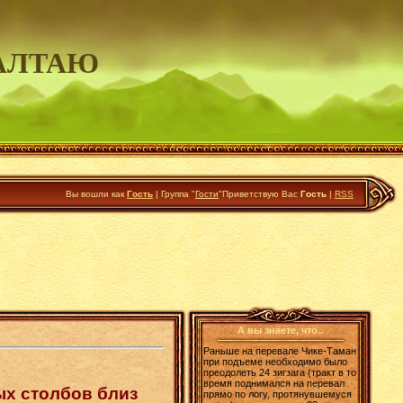
АЛТАЮ
Вы вошли как
Гость
|
Группа
"
Гости
"
Приветствую Вас
Гость
|
RSS
А вы знаете, что..
Раньше на перевале Чике-Таман
при подъеме необходимо было
преодолеть 24 зигзага (тракт в то
время поднимался на перевал
ых столбов близ
прямо по логу, протянувшемуся