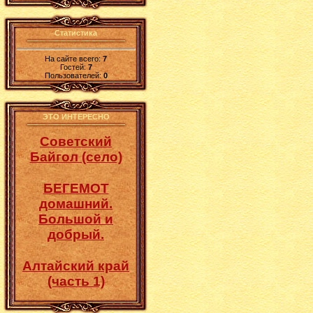
Статистика
На сайте всего:
7
Гостей:
7
Пользователей:
0
ЭТО ИНТЕРЕСНО
Советский
Байгол (село)
БЕГЕМОТ
домашний.
Большой и
добрый.
Алтайский край
(часть 1)