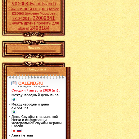
2008.
Fairy Island /
3:0
Сказочный остров
Ashlee
izsoles
Боярыня Морозова
22009841
28.04.2012
Скачать другие проекты для
2498184
after ef
Яндекс
Праздники