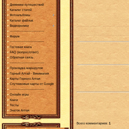
Дневники путешествий
Каталог статей
Фотоальбомы
Каталог файлов
Видеоролики
------------------------------
Форум
------------------------------
Гостевая книга
FAQ (вопрос/ответ)
Обратная связь
------------------------------
Прокладка маршрутов
Горный Алтай - Викимапия
Карты Горного Алтая
Спутниковые карты от Google
------------------------------
Онлайн игры
Книги
Тесты
Знаток Алтая
Всего комментариев
:
1