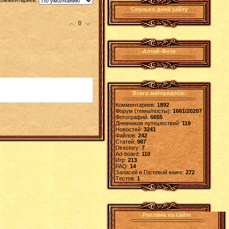
комментариев:
Сколько дней сайту
0
Алтай-Фото
Всего материалов:
Комментариев:
1892
Форум (темы/посты):
1661/20207
Фотографий:
6655
Дневников путешествий:
119
Новостей:
3241
Файлов:
242
Статей:
987
Directory:
7
Ad-board:
110
Игр:
213
FAQ:
14
Записей в Гостевой книге:
272
Tестов:
1
Реклама на сайте