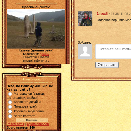
Оцени фото!
Просим оценить!
1
natallli
• 17:38, 11.05.
Головная вершина мас
Войдите:
Катунь (долина реки)
Категория:
Долины
Разместил: Николай
Текущий рейтинг: 3.0
Отправить
Наш опрос
Чего, по Вашему мнению, не
хватает сайту?
Материалов (статьи,
фотографии, файлы)
Хорошего дизайна
Пользователей
Хорошей модерации
Всего хватает
Результаты
|
Архив опросов
Всего ответов:
140