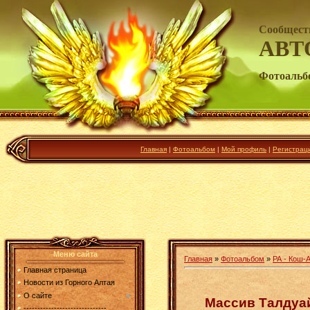
Сообщест
АВТ
Фотоальб
Главная
|
Фотоальбом
|
Мой профиль
|
Регистрац
Меню сайта
Главная
»
Фотоальбом
»
РА - Кош-А
Главная страница
Новости из Горного Алтая
О сайте
Массив Талдуай
------------------------------