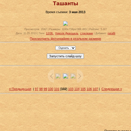
Ташанты
Время съемки:
3 мая 2013
Просмотров
: 2042 |
Размеры
: 1100x734px/368.4Kb |
Рейтинг
: 5.0/7
Дата
: 11.05.2013 |
Теги
:
12/06.
,
Николя Дювошель
,
стрелками
|
Добавил
:
natallli
Просмотреть фотографию в реальном размере
« Предыдущая
|
97
98
99
100
101
[
102
]
103
104
105
106
107
|
Следующая »