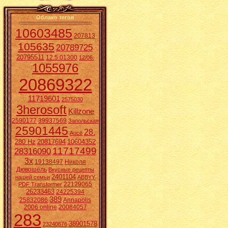
Облако тегов
10603485
207813
105635
20789725
20795511
12.5.01300
12/06.
1055976
20869322
11719601
2575030
3herosoft
Killzone
2590177
39937569
Запольская
25901445
28.
Aucē
280 Hz
20817694
10604352
11717499
28316090
3x
19138497
Николя
Дювошель
Вкусные рецепты
2401104
нашей семьи
ABBYY
22129065
PDF Transformer
26233463
24225394
389
25832086
Annapolis
2006 online
20084057
283
38901578
23240676