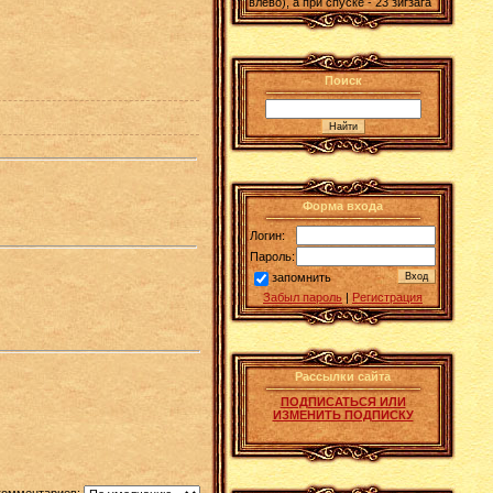
влево), а при спуске - 23 зигзага
Поиск
Форма входа
Логин:
Пароль:
запомнить
Забыл пароль
|
Регистрация
Рассылки сайта
ПОДПИСАТЬСЯ ИЛИ
ИЗМЕНИТЬ ПОДПИСКУ