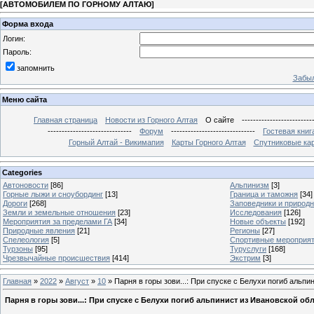
[
АВТОМОБИЛЕМ ПО ГОРНОМУ АЛТАЮ
]
Форма входа
Логин:
Пароль:
запомнить
Забыл
Меню сайта
Главная страница
Новости из Горного Алтая
О сайте
-------------------------
------------------------------
Форум
------------------------------
Гостевая книг
Горный Алтай - Викимапия
Карты Горного Алтая
Спутниковые кар
Categories
Автоновости
[86]
Альпинизм
[3]
Горные лыжи и сноубординг
[13]
Граница и таможня
[34]
Дороги
[268]
Заповедники и природ
Земли и земельные отношения
[23]
Исследования
[126]
Мероприятия за пределами ГА
[34]
Новые объекты
[192]
Природные явления
[21]
Регионы
[27]
Спелеология
[5]
Спортивные мероприя
Турзоны
[95]
Туруслуги
[168]
Чрезвычайные происшествия
[414]
Экстрим
[3]
Главная
»
2022
»
Август
»
10
» Парня в горы зови...: При спуске с Белухи погиб альпи
Парня в горы зови...: При спуске с Белухи погиб альпинист из Ивановской об