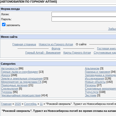
[
АВТОМОБИЛЕМ ПО ГОРНОМУ АЛТАЮ
]
Форма входа
Логин:
Пароль:
запомнить
Забыл
Меню сайта
Главная страница
Новости из Горного Алтая
О сайте
-------------------------
------------------------------
Форум
------------------------------
Гостевая книг
Горный Алтай - Викимапия
Карты Горного Алтая
Спутниковые кар
Categories
Автоновости
[86]
Альпинизм
[3]
Горные лыжи и сноубординг
[13]
Граница и таможня
[34]
Дороги
[268]
Заповедники и природ
Земли и земельные отношения
[23]
Исследования
[126]
Мероприятия за пределами ГА
[34]
Новые объекты
[192]
Природные явления
[21]
Регионы
[27]
Спелеология
[5]
Спортивные мероприя
Турзоны
[95]
Туруслуги
[168]
Чрезвычайные происшествия
[414]
Экстрим
[3]
Главная
»
2020
»
Сентябрь
»
11
» "Роковой оверкиль". Турист из Новосибирска погиб 
"Роковой оверкиль". Турист из Новосибирска погиб во время сплава на ката