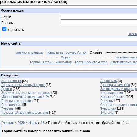
[
АВТОМОБИЛЕМ ПО ГОРНОМУ АЛТАЮ
]
Форма входа
Логин:
Пароль:
запомнить
Забыл
Меню сайта
Главная страница
Новости из Горного Алтая
О сайте
-------------------------
------------------------------
Форум
------------------------------
Гостевая книг
Горный Алтай - Викимапия
Карты Горного Алтая
Спутниковые кар
Categories
Автоновости
[86]
Альпинизм
[3]
Горные лыжи и сноубординг
[13]
Граница и таможня
[34]
Дороги
[268]
Заповедники и природ
Земли и земельные отношения
[23]
Исследования
[126]
Мероприятия за пределами ГА
[34]
Новые объекты
[192]
Природные явления
[21]
Регионы
[27]
Спелеология
[5]
Спортивные мероприя
Турзоны
[95]
Туруслуги
[168]
Чрезвычайные происшествия
[414]
Экстрим
[3]
Главная
»
2020
»
Июль
»
17
» Горно-Алтайск намерен поглотить ближайшие сёла
Горно-Алтайск намерен поглотить ближайшие сёла