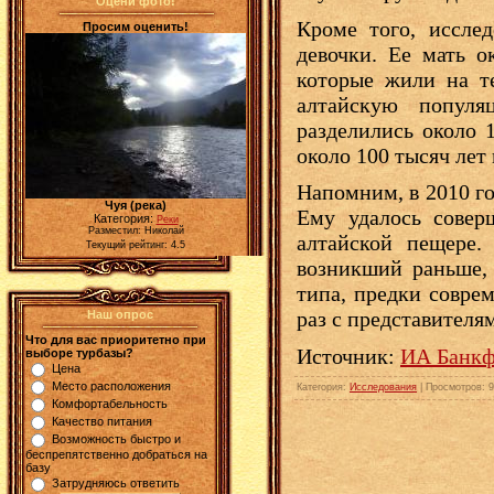
Оцени фото!
Кроме того, иссле
Просим оценить!
девочки. Ее мать о
которые жили на т
алтайскую популя
разделились около 1
около 100 тысяч лет
Напомним, в 2010 г
Чуя (река)
Ему удалось совер
Категория:
Реки
Разместил: Николай
алтайской пещере.
Текущий рейтинг: 4.5
возникший раньше, 
типа, предки совре
раз с представителя
Наш опрос
Что для вас приоритетно при
Источник:
ИА Банкф
выборе турбазы?
Цена
Место расположения
Категория
:
Исследования
|
Просмотров
: 
Комфортабельность
Качество питания
Возможность быстро и
беспрепятственно добраться на
базу
Затрудняюсь ответить