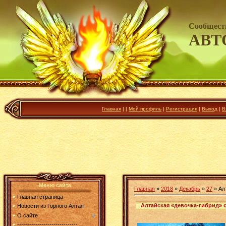
Сообщест
АВТ
Главная
|
|
Мой профиль
|
Регистрация
|
Выход
|
В
Меню сайта
Главная
»
2018
»
Декабрь
»
27
» Ал
Главная страница
Алтайская «девочка-гибрид» с
Новости из Горного Алтая
О сайте
------------------------------