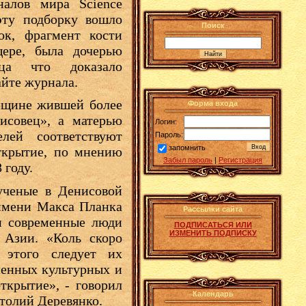
алов мира Science
эту подборку вошло
Поиск
ок, фрагмент кости
ере, была дочерью
вца что доказало
айте журнала.
нщине жившей более
Форма входа
исовец», а матерью
Логин:
лей соответствуют
Пароль:
запомнить
ткрытие, по мнению
Забыл пароль
|
Регистрация
 году.
ученые в Денисовой
имени Макса Планка
Рассылки сайта
 и современные люди
ПОДПИСАТЬСЯ ИЛИ
ИЗМЕНИТЬ ПОДПИСКУ
 Азии. «Коль скоро
 этого следует их
ленных культурных и
ткрытие», - говорил
Календарь
толий Деревянко.