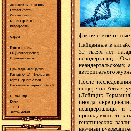
Дневники путешествий
Каталог статей
Фотоальбомы
Каталог файлов
Видеоролики
------------------------------
фактические тесные 
Форум
------------------------------
Найденные в алтай
Гостевая книга
50 тысяч лет наза
FAQ (вопрос/ответ)
неандерталец. Ок
Обратная связь
неандертальскому,
------------------------------
Прокладка маршрутов
авторитетного журна
Горный Алтай - Викимапия
Карты Горного Алтая
После исследовани
Спутниковые карты от Google
пещере на Алтае, 
------------------------------
(Лейпциг, Германия
Онлайн игры
иногда скрещивали
Книги
Тесты
неандертальцы и 
Знаток Алтая
принадлежность к о
генетических разли
научный руководите