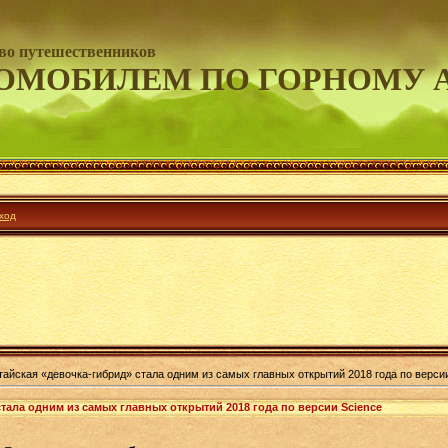
во путешественников
ОМОБИЛЕМ ПО ГОРНОМУ 
ход
тайская «девочка-гибрид» стала одним из самых главных открытий 2018 года по верси
тала одним из самых главных открытий 2018 года по версии Science