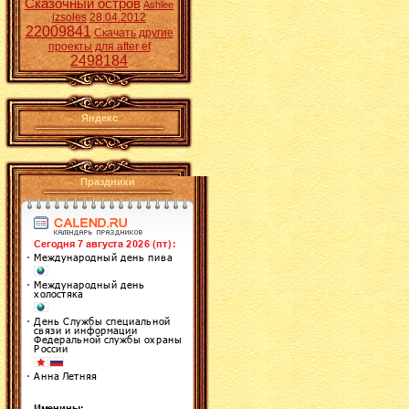
Сказочный остров
Ashlee
izsoles
28.04.2012
22009841
Скачать другие
проекты для after ef
2498184
Яндекс
Праздники