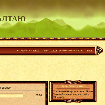
АЛТАЮ
Вы вошли как
Гость
|
Группа
"
Гости
"
Приветствую Вас
Гость
|
RSS
А вы знаете, что..
и Science
Современная дорога через Чике-
Таман была пущена в строй в
07:54
1984 году