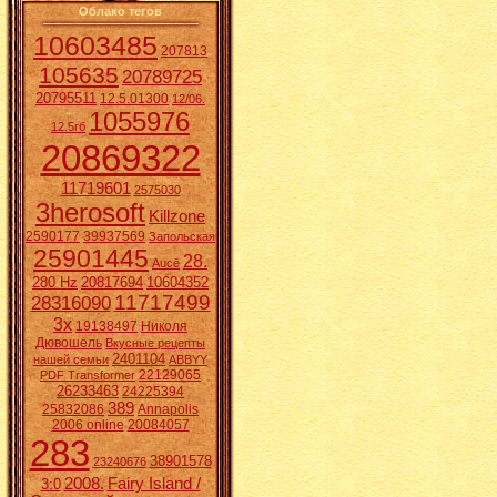
Облако тегов
10603485
207813
105635
20789725
20795511
12.5.01300
12/06.
1055976
12.5гб
20869322
11719601
2575030
3herosoft
Killzone
2590177
39937569
Запольская
25901445
28.
Aucē
280 Hz
20817694
10604352
11717499
28316090
3x
19138497
Николя
Дювошель
Вкусные рецепты
2401104
нашей семьи
ABBYY
22129065
PDF Transformer
26233463
24225394
389
25832086
Annapolis
2006 online
20084057
283
38901578
23240676
2008.
Fairy Island /
3:0