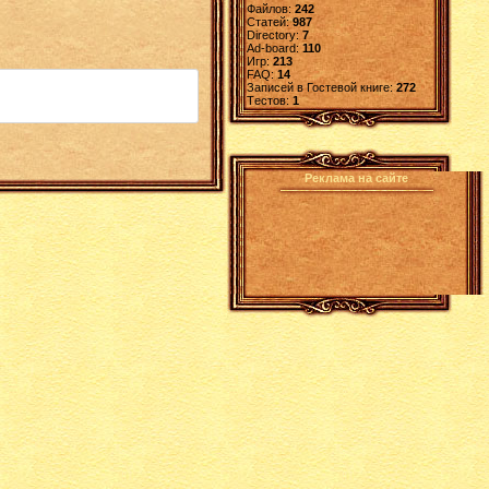
Файлов:
242
Статей:
987
Directory:
7
Ad-board:
110
Игр:
213
FAQ:
14
Записей в Гостевой книге:
272
Tестов:
1
Реклама на сайте