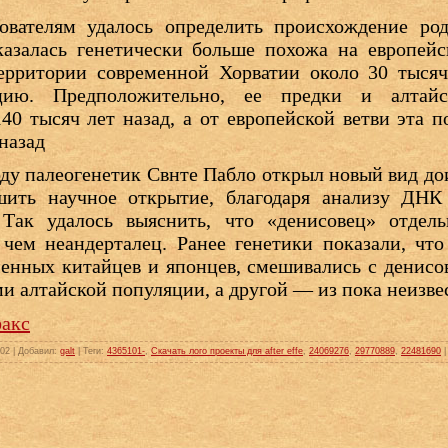
дователям удалось определить происхождение род
казалась генетически больше похожа на европейс
ерритории современной Хорватии около 30 тысяч 
цию. Предположительно, ее предки и алтайс
40 тысяч лет назад, а от европейской ветви эта 
 назад
оду палеогенетик Свнте Пабло открыл новый вид до
шить научное открытие, благодаря анализу ДНК
 Так удалось выяснить, что «денисовец» отдел
чем неандерталец. Ранее генетики показали, чт
менных китайцев и японцев, смешивались с денис
ми алтайской популяции, а другой — из пока неизве
акс
902 |
Добавил
:
galt
|
Теги
:
4365101-
,
Скачать лого проекты для after effe
,
24069276
,
29770889
,
22481690