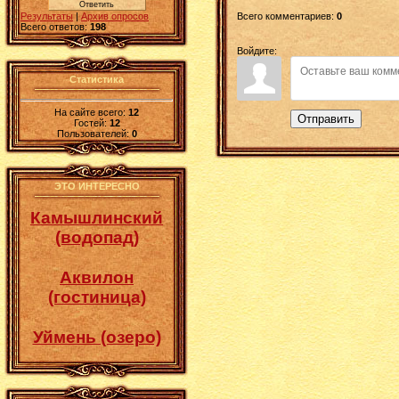
Всего комментариев
:
0
Результаты
|
Архив опросов
Всего ответов:
198
Войдите:
Статистика
На сайте всего:
12
Отправить
Гостей:
12
Пользователей:
0
ЭТО ИНТЕРЕСНО
Камышлинский
(водопад)
Аквилон
(гостиница)
Уймень (озеро)