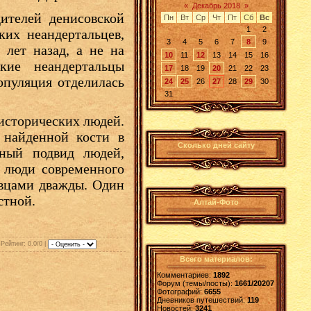
«
Декабрь 2018
»
ителей денисовской
Пн
Вт
Ср
Чт
Пт
Сб
Вс
1
2
ких неандертальцев,
3
4
5
6
7
8
9
лет назад, а не на
10
11
12
13
14
15
16
кие неандертальцы
17
18
19
20
21
22
23
популяция отделилась
24
25
26
27
28
29
30
31
исторических людей.
 найденной кости в
Сколько дней сайту
ьный подвид людей,
о люди современного
овцами дважды. Один
стной.
Алтай-Фото
|
Рейтинг
: 0.0/0 |
Всего материалов:
Комментариев:
1892
Форум (темы/посты):
1661/20207
Фотографий:
6655
Дневников путешествий:
119
Новостей:
3241