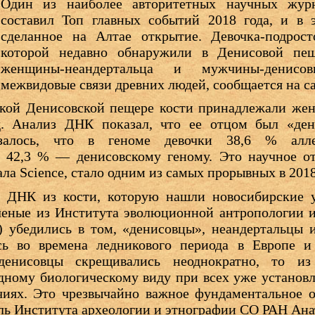
Один из наиболее авторитетных научных журн
составил Топ главных событий 2018 года, и в 
сделанное на Алтае открытие. Девочка-подрост
которой недавно обнаружили в Денисовой пещ
женщины-неандертальца и мужчины-денисо
межвидовые связи древних людей, сообщается на с
ской Денисовской пещере кости принадлежали же
д. Анализ ДНК показал, что ее отцом был «ден
азалось, что в геноме девочки 38,6 % алле
 а 42,3 % — денисовскому геному. Это научное о
ла Science, стало одним из самых прорывных в 2018
я ДНК из кости, которую нашли новосибирские 
ученые из Института эволюционной антропологии 
) убедились в том, «денисовцы», неандертальцы
сь во времена ледникового периода в Европе и
денисовцы скрещивались неоднократно, то из
дному биологическому виду при всех уже установ
чиях. Это чрезвычайно важное фундаментальное о
ль Института археологии и этнографии СО РАН Ана