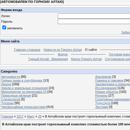
[
АВТОМОБИЛЕМ ПО ГОРНОМУ АЛТАЮ
]
Форма входа
Логин:
Пароль:
запомнить
Забыл
Меню сайта
Главная страница
Новости из Горного Алтая
О сайте
-------------------------
------------------------------
Форум
------------------------------
Гостевая книг
Горный Алтай - Викимапия
Карты Горного Алтая
Спутниковые кар
Categories
Автоновости
[86]
Альпинизм
[3]
Горные лыжи и сноубординг
[13]
Граница и таможня
[34]
Дороги
[268]
Заповедники и природ
Земли и земельные отношения
[23]
Исследования
[126]
Мероприятия за пределами ГА
[34]
Новые объекты
[192]
Природные явления
[21]
Регионы
[27]
Спелеология
[5]
Спортивные мероприя
Турзоны
[95]
Туруслуги
[168]
Чрезвычайные происшествия
[414]
Экстрим
[3]
Главная
»
2017
»
Март
»
28
» В Алтайском крае построят горнолыжный комплекс стои
В Алтайском крае построят горнолыжный комплекс стоимостью более 100 млн