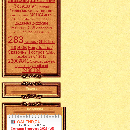
11717499
28316090
3x
19138497
Николя
Дювошель
Вкусные рецепты
2401104
нашей семьи
ABBYY
22129065
PDF Transformer
26233463
24225394
389
25832086
Annapolis
2006 online
20084057
283
38901578
23240676
2008.
Fairy Island /
3:0
Сказочный остров
Ashlee
izsoles
28.04.2012
22009841
Скачать другие
проекты для after ef
2498184
Яндекс
Праздники