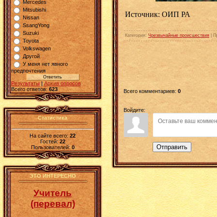
Mercedes
Mitsubishi
Источник: ОИП РА
Nissan
SsangYong
Suzuki
Категория
:
Чрезвычайные происшествия
|
П
Toyota
Volkswagen
Другой
У меня нет явного
предпочтения
Результаты
|
Архив опросов
Всего ответов:
623
Всего комментариев
:
0
Войдите:
Статистика
На сайте всего:
22
Гостей:
22
Отправить
Пользователей:
0
ЭТО ИНТЕРЕСНО
Учитель
(перевал)