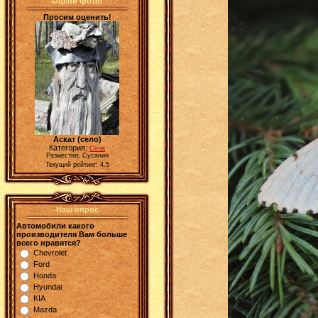
Оцени фото!
Просим оценить!
Аскат (село)
Категория:
Сёла
Разместил: Сусанин
Текущий рейтинг: 4.5
Наш опрос
Автомобили какого
производителя Вам больше
всего нравятся?
Chevrolet
Ford
Honda
Hyundai
KIA
Mazda