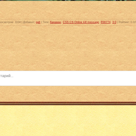
росмотров
: 1104 |
Добавил
:
galt
|
Теги
:
Караман
,
CSS CS Online kill message
,
R90774
,
3:0
|
Рейтинг
: 0.0/