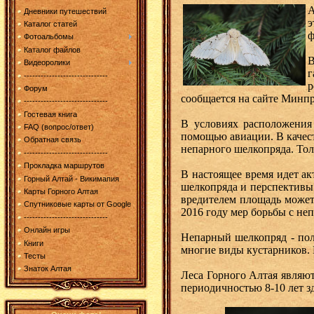
А
Дневники путешествий
э
Каталог статей
ф
Фотоальбомы
Каталог файлов
В
Видеоролики
г
------------------------------
р
Форум
сообщается на сайте Минп
------------------------------
Гостевая книга
В условиях расположения 
FAQ (вопрос/ответ)
помощью авиации. В качест
Обратная связь
непарного шелкопряда. Тол
------------------------------
Прокладка маршрутов
В настоящее время идет ак
Горный Алтай - Викимапия
шелкопряда и перспективы 
Карты Горного Алтая
вредителем площадь может 
Спутниковые карты от Google
2016 году мер борьбы с н
------------------------------
Онлайн игры
Непарный шелкопряд - пол
Книги
многие виды кустарников. 
Тесты
Знаток Алтая
Леса Горного Алтая являют
периодичностью 8-10 лет з