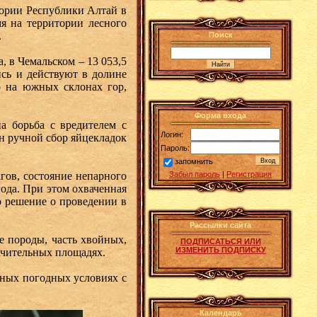
тории Республики Алтай в
мя на территории лесного
.
Поиск
, в Чемальском – 13 053,5
ись и действуют в долине
о на южных склонах гор,
Форма входа
а борьба с вредителем с
Логин:
н ручной сбор яйцекладок
Пароль:
запомнить
гов, состояние непарного
Забыл пароль
|
Регистрация
года. При этом охваченная
о решение о проведении в
Рассылки сайта
е породы, часть хвойных,
ПОДПИСАТЬСЯ ИЛИ
ИЗМЕНИТЬ ПОДПИСКУ
ачительных площадях.
тных погодных условиях с
Календарь