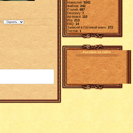
Новостей:
3241
Файлов:
242
Статей:
987
Directory:
7
Ad-board:
110
Игр:
213
0 |
FAQ:
14
Записей в Гостевой книге:
272
Tестов:
1
Реклама на сайте