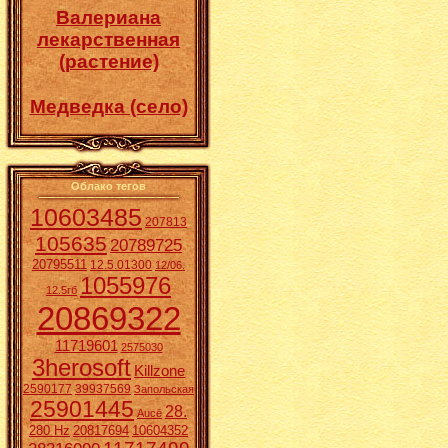
Валериана
лекарственная
(растение)
Медведка (село)
Облако тегов
10603485
207813
105635
20789725
20795511
12.5.01300
12/06.
1055976
12.5гб
20869322
11719601
2575030
3herosoft
Killzone
2590177
39937569
Запольская
25901445
28.
Aucē
280 Hz
20817694
10604352