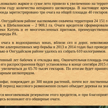
номально жаркое и сухое лето привело к увеличению на терри
том году количества непарного шелкопряда. В настоящее вре
онда зарегистрировано три очага на общей площади 40 гектаров
 Онгудайском районе насекомыми охвачена территория 24 151 га
а, в Шебалинском – 2 969,1 га. Очаги вредителя сформировал
еки Катунь и ее многочисленных притоков, преимущественн
рироды РА.
очага в водоохранных зонах, вблизи сел и дорог, невозможн
ве альтернативных мер борьбы в 2013 и 2014 годах был проведе
ько в Онгудайском районе удалось их собрать 610 килограммов.
тивный лет бабочек и откладка яиц. Окончательная площадь оча
его распространения будут установлены в конце сентября 2015 
увеличиться до 65-70 тысяч гектаров. По итогам будет принят
епарным шелкопрядом.
ифаг, повреждает до 300 видов растений, почти все лиственны
В период массового размножения сильно объедает деревья на зн
ся многовековым резерватом этого вредителя, и при благоприя
десь возникают его обширные очаги.