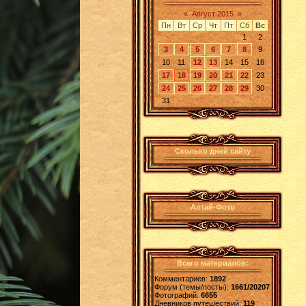
«
Август 2015
»
Пн
Вт
Ср
Чт
Пт
Сб
Вс
1
2
3
4
5
6
7
8
9
10
11
12
13
14
15
16
17
18
19
20
21
22
23
24
25
26
27
28
29
30
31
Сколько дней сайту
Алтай-Фото
Всего материалов:
Комментариев:
1892
Форум (темы/посты):
1661/20207
Фотографий:
6655
Дневников путешествий:
119