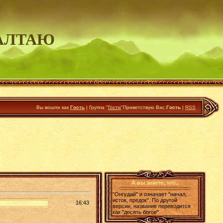
АЛТАЮ
Вы вошли как
Гость
|
Группа
"
Гости
"
Приветствую Вас
Гость
|
RSS
А вы знаете, что..
"Онгудай" и означает "начал,
исток, предок". По другой
16:43
версии, название переводится
как "десять богов"