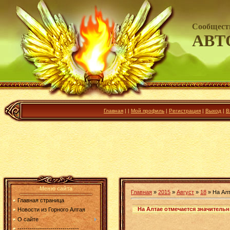
Сообщест
АВТ
Главная
|
|
Мой профиль
|
Регистрация
|
Выход
|
В
Меню сайта
Главная
»
2015
»
Август
»
18
» На Алт
Главная страница
На Алтае отмечается значитель
Новости из Горного Алтая
О сайте
------------------------------