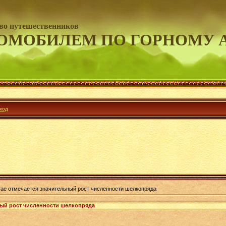
во путешественников
ОМОБИЛЕМ ПО ГОРНОМУ 
ход
ае отмечается значительный рост численности шелкопряда
ный рост численности шелкопряда